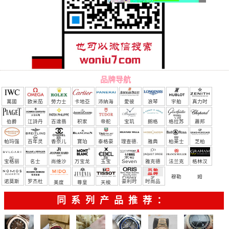
品牌导航
萬國
欧米茄
勞力士
卡地亞
沛納海
愛彼
浪琴
宇舶
真力时
（恒
伯爵
江詩丹
百達翡
积家
帝舵
宝玑
朗格
格拉苏
蕭邦
宝）
頓
麗
蒂
帕玛强
百年灵
香奈儿
寶珀
泰格豪
理查德.
雅典
柏莱士
芝柏
尼
雅
米勒
宝格丽
名士
尚维沙
万宝龙
玉宝
Seven
雅克德
法兰克
格林汉
Friday
罗
穆勒
姆
诺莫斯
罗杰杜
豪利时
时尚品
美度
尊皇
天梭
彼
牌/原单
同系列产品推荐：