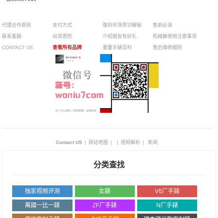
代理合作原则
支付方式
復刻市场常识解秘
售前必读
联系客服
出货质检
介绍朋友有好礼
机械錶使用注意事项
CONTACT US
查看所有品牌
重要手錶百科
售后维修细则
Contact US
|
网站地图
|
|
视频解析
|
新闻
分类查找
独家视频评测
女錶
V6厂手錶
萬國一比一錶
ZF厂手錶
N厂手錶