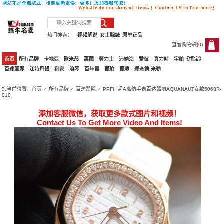
热门搜索：
视频解说
女士腕錶
原单正品
查看购物袋(
0
)
0
首页
所有品牌
卡地亞
歐米茄
萬國
勞力士
沛納海
愛彼
真力時
宇舶《恒宝》
百達翡麗
江詩丹頓
积家
浪琴
百年靈
寶珀
寶璣
理查德.米勒
您当前位置：
首页
⁄
所有品牌
⁄
百達翡麗
⁄ PPF厂超A高仿手表百达翡丽AQUANAUT女款5068R-
010
添加客服微信，获取更多款式图片和视频！
Contact Us To Get More Video And Items!