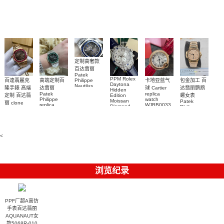
手表腕錶
Perpetual
Replica
watch 腕表
鬼)Rolex
replica
Replica
watch 愛彼
Rolex watch
Green Dial
watch 腕表
高仿手錶
Rainbow
(Green
Submariner)
Replica
watch
定制高奢款
百达翡丽
Patek
PPM Rolex
包金加工 百
百達翡麗克
高端定制百
卡地亚蓝气
Philippe
Daytona
Nautilus
达翡丽鹦鹉
隆手錶 高端
达翡丽
球 Cartier
Hidden
replica
Patek
replica
螺女表
定制 百达翡
Edition
watch
Philippe
watch
Moissan
Patek
5711/111P-
丽 clone
replica
WJBB0033
Diamond
Philippe
Patek
001 百達翡
watches
Replica
卡地亞藍氣
replica
Philippe
5711/113P-
麗高仿手錶
Watch
watch
球高仿手錶
replica
001腕表百
7118/1R-
腕表
watches
腕表
010腕表
達翡麗復刻
5723/112R-
<
001腕表
手錶
浏览纪录
PPF厂超A高仿
手表百达翡丽
AQUANAUT女
款5068R-010