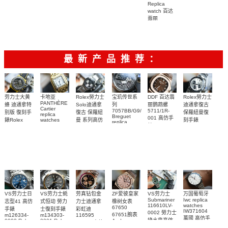
Philippe
5167A-
翡丽复刻手
Replica
AQUANAUT
翡丽复刻手
replica
001，
watch 百达
表
復刻手錶
watch
表
5167A-
7118/1200R-
AQUANAUT
5164R-001
翡丽
AQUANAUT
012，
001腕表
系列5167R-
AQUANAUT
腕表
5261R-001
5167R-001
系列5167A-
001腕表
腕表
腕表
012 復刻手
表錶
最新产品推荐：
Rolex勞力士
劳力士大黄
卡地亚
宝玑传世系
DDF 百达翡
Rolex勞力士
PANTHÈRE
Solo迪通拿
蜂 迪通拿特
列
丽鹦鹉螺
迪通拿復古
Cartier
7057BB/G9/9W6
5711/1R-
復古 保羅紐
别版 復刻手
保羅紐曼復
replica
Breguet
001 高仿手
曼 系列高仿
錶Rolex
watches
刻手錶
replica
WJPN0016
錶 Patek
Bumblebee
Rolex Paul
復刻手錶
watches 寶
blaken
Philippe
Newman
卡地亞復刻
璣高仿手錶
Daytona
Nautilus
replica
手錶 腕表
Replica
replica
watch
腕表
Watch
watch
VS劳力士日
VS劳力士蚝
劳真钻包金
ZF爱彼皇家
VS劳力士
万国葡萄牙
Submariner
Iwc replica
志型41 高仿
式恒动 勞力
力士迪通拿
橡树女表
116610LV-
watches
67650
手錶
士復刻手錶
彩虹迪
IW371604
0002 勞力士
67651腕表
m126334-
m134303-
116595
萬國 高仿手
綠水鬼高仿
0002 Rolex
0001 Rolex
Audemars
RBOW 高仿
錶 腕表
Replica
Oyster
Piguet
手錶(绿水