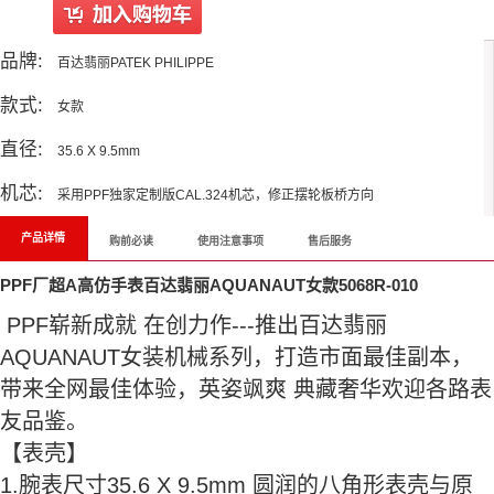
品牌:
百达翡丽PATEK PHILIPPE
款式:
女款
直径:
35.6 X 9.5mm
机芯:
采用PPF独家定制版CAL.324机芯，修正摆轮板桥方向
产品详情
购前必读
使用注意事项
售后服务
PPF厂超A高仿手表百达翡丽AQUANAUT女款5068R-010
PPF崭新成就 在创力作---推出百达翡丽
AQUANAUT女装机械系列，打造市面最佳副本，
带来全网最佳体验，英姿飒爽 典藏奢华欢迎各路表
友品鉴。
【表壳】
1.腕表尺寸35.6 X 9.5mm 圆润的八角形表壳与原