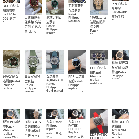
PPF百达翡
DDF 百达翡
定制高奢款
丽星空
丽鹦鹉螺
百达翡丽
6104R-001
5711/1R-
Patek
高仿手錶
包金加工 百
百達翡麗克
高端定制百
Philippe
001 高仿手
Patek
Nautilus
达翡丽鹦鹉
隆手錶 高端
达翡丽
錶 Patek
Philippe
replica
Patek
螺女表
定制 百达翡
Philippe
replica
watch
Philippe
Nautilus
Patek
5711/111P-
丽 clone
watches 腕
replica
replica
Philippe
Patek
001 百達翡
watches
表
watch
replica
Philippe
5711/113P-
麗高仿手錶
watch
replica
001腕表百
7118/1R-
腕表
watches
010腕表
達翡麗復刻
5723/112R-
001腕表
手錶
视频 整表真
金定制 百达
PPF 百达翡
翡丽Patek
丽Patek
Philippe
Philippe
高级定制包
百达翡丽
包金定制百
PPF 百达翡
100%
replica
AQUANAUT
金真钻
达翡丽Patek
丽超Patek
replica
watches
Patek
Patek
Philippe
Philippe
watches
6102R-001
Philippe
Philippe
replica
replica
5712/1R-
Gold-plated
百達翡麗高
replica
watches 百
watches 百
real
001復刻手
仿手錶 腕表
watch百达翡
diamonds
達翡麗高仿
達翡麗復刻
錶腕表
丽
Replica
手錶
手錶
watch
AQUANAUT
5711/113P-
6104G-001
5268/461G-
5267/200A-
001腕表
腕表
001包金真
011復刻手錶
钻 腕表
腕表
视频 DDF 女
视频 DDF
视频 PPM配
视频 Patek
视频 DDF 百
PATEK
Philippe
装鹦鹉螺百
重Patek
达翡丽
PHILIPPE
replica
Philippe
AQUANAUT
达翡丽復刻
Replica
watch 百达
replica
Replica
DDF PATEK
手錶Patek
watch 百达
watch
watch 百达
PHILIPPE
翡丽