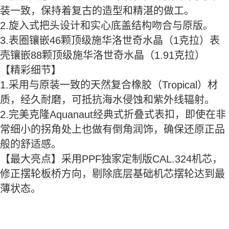
装一致，保持着复古的造型和精湛的做工。
2.旋入式把头设计和实心底盖结构吻合与原版。
3.表圈镶嵌46颗顶级施华洛世奇水晶（1克拉）表
壳镶嵌88颗顶级施华洛世奇水晶（1.91克拉）
【精彩细节】
1.采用与原装一致的天然复合橡胶（Tropical）材
质，经久耐磨，可抵抗海水侵蚀和紫外线辐射。
2.完美克隆Aquanaut经典式折叠式表扣，即使在非
常细小的拐角处上也做有倒角润饰，确保还原正品
般的舒适感。
【最大亮点】采用PPF独家定制版CAL.324机芯，
修正摆轮板桥方向，剔除底层基础机芯摆轮达到最
薄状态。