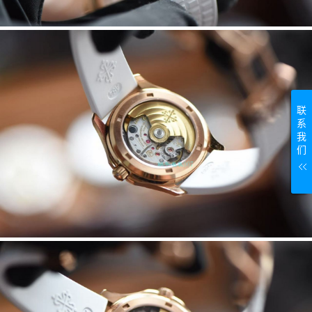
联
系
我
们