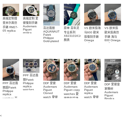
replica
and
5267/200A-
watch
diamonds
011復刻手錶
m126508-
腕表
0003腕表
高端定制理
高端定制 爱
查米尔高仿
彼復刻手錶
Audemars
手錶 RM27-
百达翡丽
原单 百年灵
VS 欧米茄海
VS 欧米茄
Piguet
05 replica
AQUANAUT
专业系列
马600 歐米
歐米茄高仿
replica
watch
Patek
watches
X823101K1C1S1
茄復刻手錶
手錶 海马
Richard
Philippe
26579CB.OO.1225CB.01
腕表
Mille RM 27-
Omega
600 Omega
Gold-plated
腕表
replica
replica
real
05腕表
watches
watches
diamonds
217.30.42.21.01.001
217.30.42.21.01.
Replica
watch
腕表
腕表
5268/461G-
001包金真
钻 腕表
PPF 百达翡
丽Patek
Philippe
PPF 百达翡
DDF 爱彼
DDF 爱彼
DDF 爱彼
DDF 爱彼皇
replica
Audemars
Audemars
Audemars
丽超Patek
家橡树
watches
Piguet
Piguet copy
Piguet
Philippe
Audemars
6102R-001
Cloned
replica
watches 愛
replica
Piguet
百達翡麗高
watch 愛彼
watch 愛彼
watches 百
彼復刻手錶
Replica
仿手錶 腕表
高仿手錶
高仿手錶
watch
26240OR.OO.1320OR.08
99999
達翡麗復刻
99999
26240CE.OO.122
26239OR.OO.1220OR.01
26240OR.OO.D315CR.02
腕表
手錶
26240CE.OO.122
腕表
腕表
6104G-001
腕表
腕表
<