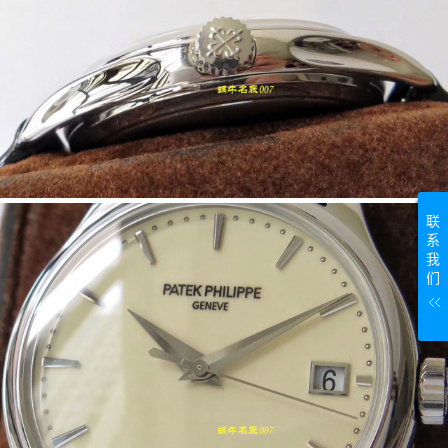
联
系
我
们