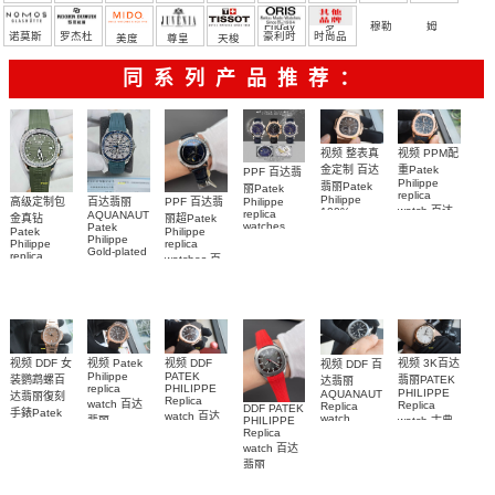
Friday
罗
穆勒
姆
诺莫斯
罗杰杜
豪利时
时尚品
美度
尊皇
天梭
彼
牌/原单
同系列产品推荐：
视频 整表真
视频 PPM配
金定制 百达
重Patek
PPF 百达翡
Philippe
翡丽Patek
丽Patek
replica
Philippe
Philippe
高级定制包
百达翡丽
PPF 百达翡
watch 百达
100%
replica
AQUANAUT
金真钻
丽超Patek
replica
watches
Patek
翡丽复刻手
Patek
Philippe
watches
6102R-001
Philippe
Philippe
表
replica
5712/1R-
Gold-plated
百達翡麗高
replica
AQUANAUT
watches 百
real
001復刻手
5261R-001
仿手錶 腕表
watch百达翡
diamonds
達翡麗復刻
錶腕表
腕表
丽
Replica
手錶
watch
AQUANAUT
6104G-001
5268/461G-
5267/200A-
腕表
001包金真
011復刻手錶
钻 腕表
腕表
视频 DDF 女
视频 3K百达
视频 DDF
视频 Patek
视频 DDF 百
PATEK
Philippe
装鹦鹉螺百
翡丽PATEK
达翡丽
PHILIPPE
replica
PHILIPPE
AQUANAUT
达翡丽復刻
Replica
watch 百达
Replica
Replica
DDF PATEK
手錶Patek
watch 百达
watch
watch 古典
PHILIPPE
翡丽
Philippe
5167A-
翡丽复刻手
Replica
AQUANAUT
表高仿手錶
replica
001，
watch 百达
表
復刻手錶
watch
5227R-001
5167A-
7118/1200R-
AQUANAUT
5164R-001
翡丽
腕表
012，
001腕表
系列5167R-
AQUANAUT
腕表
5167R-001
系列5167A-
001腕表