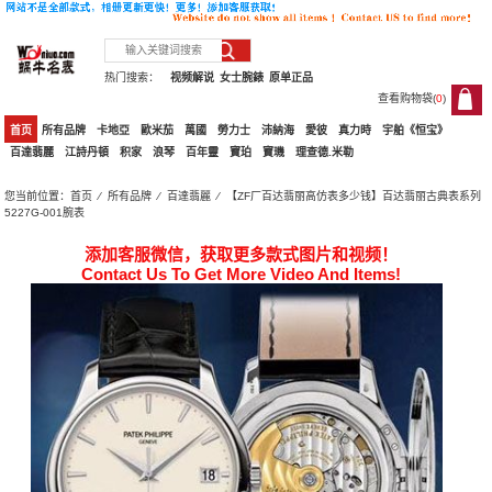
热门搜索：
视频解说
女士腕錶
原单正品
查看购物袋(
0
)
0
首页
所有品牌
卡地亞
歐米茄
萬國
勞力士
沛納海
愛彼
真力時
宇舶《恒宝》
百達翡麗
江詩丹頓
积家
浪琴
百年靈
寶珀
寶璣
理查德.米勒
您当前位置：
首页
⁄
所有品牌
⁄
百達翡麗
⁄ 【ZF厂百达翡丽高仿表多少钱】百达翡丽古典表系列
5227G-001腕表
添加客服微信，获取更多款式图片和视频！
Contact Us To Get More Video And Items!