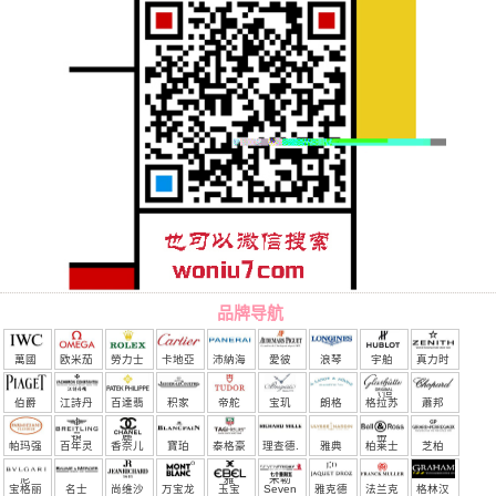
品牌导航
萬國
欧米茄
勞力士
卡地亞
沛納海
愛彼
浪琴
宇舶
真力时
（恒
伯爵
江詩丹
百達翡
积家
帝舵
宝玑
朗格
格拉苏
蕭邦
宝）
頓
麗
蒂
帕玛强
百年灵
香奈儿
寶珀
泰格豪
理查德.
雅典
柏莱士
芝柏
尼
雅
米勒
宝格丽
名士
尚维沙
万宝龙
玉宝
Seven
雅克德
法兰克
格林汉