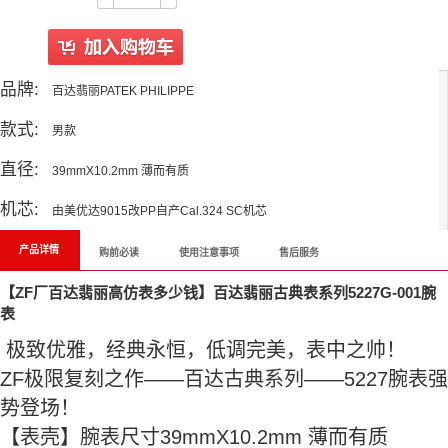
品牌:
百达翡丽PATEK PHILIPPE
款式:
男款
直径:
39mmX10.2mm 薄而有质
机芯:
由美优达9015改PP自产Cal.324 SC机芯
产品详情
购前必读
使用注意事项
售后服务
【ZF厂百达翡丽高仿表多少钱】百达翡丽古典表系列5227G-001腕
表
极致优雅，经典永恒，低调完美，表中之帅！
ZF极限复刻之作——百达古典系列——5227腕表强
势登场！
【表壳】腕表尺寸39mmX10.2mm 薄而有质