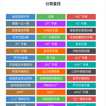
分类查找
独家视频评测
女錶
V6厂手錶
萬國一比一錶
ZF厂手錶
N厂手錶
愛彼復刻手錶
卡地亞手錶
理查德米勒復刻錶
百年灵超A錶
V7厂手錶官网
百達翡麗復刻手錶
JF厂手錶
XF厂手錶
原单手錶
VS厂手錶
欧米茄手錶
沛納海復刻錶
罗杰杜彼錶
陀飞轮
KV厂手錶
宇舶復刻手錶网站
GR厂手錶
PPF厂手錶
积家手錶网站
法兰克穆勒錶
江詩丹頓復刻錶
高端真金真钻定制
宝格丽復刻錶网站
浪琴手錶网站
欧米茄復刻手錶
沛納海VS厂
罗杰杜彼手錶
APF厂
SBF厂
APS厂手錶
C+厂格林尼治
顶级復刻手錶
一比一復刻手錶