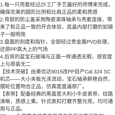
1.每一只壳套经过ZF工厂手艺最好的师傅来完成，
确保完美的圆形比例和比肩正品的柔和质感
2.背部的防尘盖采用陶瓷滚珠轴承与壳套连接，带
来了和正品一致的开合体验，底盖内部打磨的如镜
子一般明亮
3.盘面的刻度和指针，全部经过贵金属PVD处理，
还原PP高大上的气场
4.后背的蓝宝石玻璃与正面一样通透无暇，感官度
上与原装无二
【技术突破】由美优达9015改PP自产Cal.324 SC
机芯——大小夹板光泽流动，宝石轴承鲜艳自然，
摆轮位置吻合正品，仿真度直逼原厂。
【表带】配备经典的黑面意大利小牛皮表带，纹路
清晰，质感上乘。针式表扣打磨齐整光亮，均可通
用与正品。