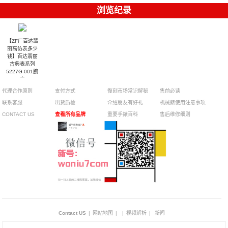
浏览纪录
【ZF厂百达翡
丽高仿表多少
钱】百达翡丽
古典表系列
5227G-001腕
表
代理合作原则
支付方式
復刻市场常识解秘
售前必读
联系客服
出货质检
介绍朋友有好礼
机械錶使用注意事项
CONTACT US
查看所有品牌
重要手錶百科
售后维修细则
Contact US
|
网站地图
|
|
视频解析
|
新闻