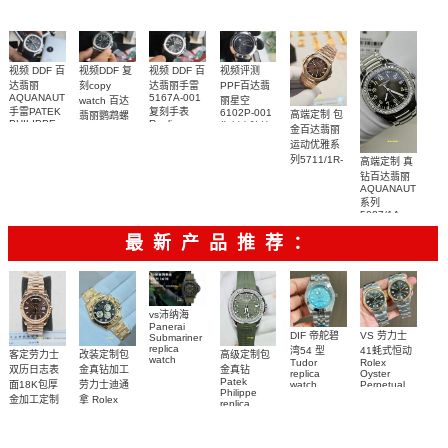
腕表
012 復刻手
表錶
视频评测
视频 DDF 百
视频 DDF 百
视频DDF 复
PPF百达翡
达翡丽手雷
达翡丽
刻copy
5167A-001
AQUANAUT
丽星空
watch 百达
复刻手表
手雷PATEK
6102P-001
高端定制 包
翡丽鹦鹉螺
Replica
PHILIPPE
復刻表腕錶
5711/1A-
金百达翡丽
watch
replica
001Replica
运动优雅系
watch
腕表
5167A-001
列5711/1R-
高端定制 真
腕表
001一比一
钻百达翡丽
AQUANAUT
复刻腕表
系列
5087/1A-
001 女士手
最新产品推荐：
表顶级复刻
vs沛纳海
Panerai
DIF 帝舵碧
VS 劳力士
Submariner
replica
湾54 型
41蚝式恒动
客定劳力士
改装定制包
高级定制包
watch
Tudor
Rolex
双历日志表
金真钻加工
金真钻
PAM01698
replica
Oyster
Patek
沛納海高仿
面18K包厚
劳力士迪通
watch
Perpetual
Philippe
M79000-
replica
手錶
金加工定制
拿 Rolex
replica
watch
0001 高仿手
PAM1698
Daytona
勞力士包金
watch百达翡
m134303-
replica
錶腕表
腕表
復刻手錶
0001高仿手
丽
watch
Rolex
custom gold
AQUANAUT
錶腕表