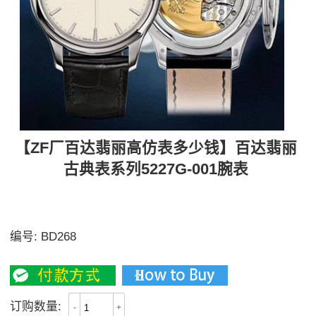
【ZF厂百达翡丽高仿表多少钱】百达翡丽
古典表系列5227G-001腕表
ZF极限复刻之作——百达古典系列——5227腕表强势登
场！
编号:
BD268
3400
订购数量:
-
+