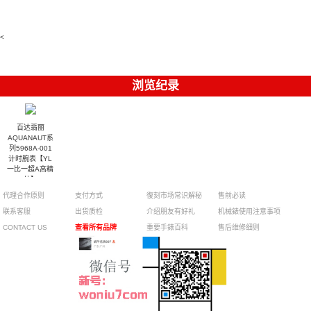
001 百達翡
watches
Replica
卡地亞藍氣
replica
Philippe
5711/113P-
麗高仿手錶
Watch
watch
球高仿手錶
replica
001腕表百
7118/1R-
腕表
watches
腕表
010腕表
達翡麗復刻
5723/112R-
<
001腕表
手錶
浏览纪录
百达翡丽
AQUANAUT系
列5968A-001
计时腕表【YL
一比一超A高精
仿】
代理合作原则
支付方式
復刻市场常识解秘
售前必读
联系客服
出货质检
介绍朋友有好礼
机械錶使用注意事项
CONTACT US
查看所有品牌
重要手錶百科
售后维修细则