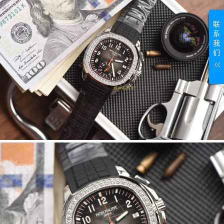
联
系
我
们