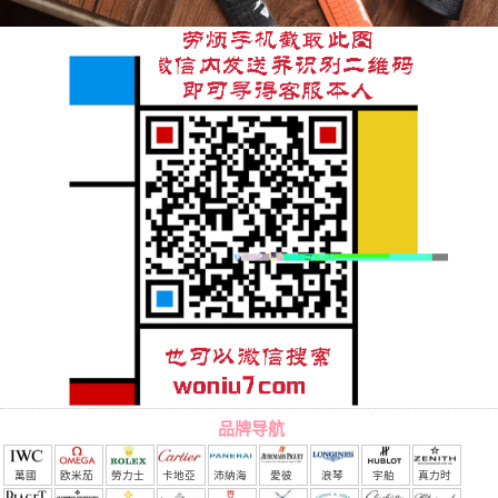
品牌导航
萬國
欧米茄
勞力士
卡地亞
沛納海
愛彼
浪琴
宇舶
真力时