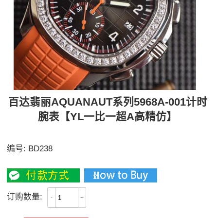
百达翡丽AQUANAUT系列5968A-001计时
腕表【YL一比一超A高精仿】
【独家视频评测】
编号:
BD238
3300
订购数量:
-
+