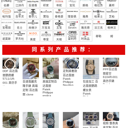
（恒
伯爵
江詩丹
百達翡
积家
帝舵
宝玑
朗格
格拉苏
蕭邦
宝）
頓
麗
蒂
帕玛强
百年灵
香奈儿
寶珀
泰格豪
理查德.
雅典
柏莱士
芝柏
尼
雅
米勒
宝格丽
名士
尚维沙
万宝龙
玉宝
Seven
雅克德
法兰克
格林汉
Friday
罗
穆勒
姆
诺莫斯
罗杰杜
豪利时
时尚品
美度
尊皇
天梭
彼
牌/原单
同系列产品推荐：
PPF百达翡
DDF 百达翡
定制高奢款
丽星空
丽鹦鹉螺
百达翡丽
6104R-001
5711/1R-
Patek
高仿手錶
包金加工 百
百達翡麗克
高端定制百
Philippe
001 高仿手
Patek
Nautilus
达翡丽鹦鹉
隆手錶 高端
达翡丽
錶 Patek
Philippe
replica
Patek
螺女表
定制 百达翡
Philippe
replica
watch
Philippe
Nautilus
Patek
5711/111P-
丽 clone
watches 腕
replica
replica
Philippe
Patek
001 百達翡
watches
表
watch
replica
Philippe
5711/113P-
麗高仿手錶
watch
replica
001腕表百
7118/1R-
腕表
watches
010腕表
達翡麗復刻
5723/112R-
001腕表
手錶
视频 整表真
金定制 百达