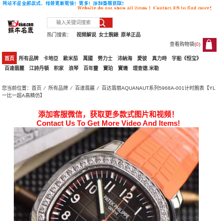
热门搜索：
视频解说
女士腕錶
原单正品
查看购物袋(
0
)
0
首页
所有品牌
卡地亞
歐米茄
萬國
勞力士
沛納海
愛彼
真力時
宇舶《恒宝》
百達翡麗
江詩丹頓
积家
浪琴
百年靈
寶珀
寶璣
理查德.米勒
您当前位置：
首页
⁄
所有品牌
⁄
百達翡麗
⁄ 百达翡丽AQUANAUT系列5968A-001计时腕表【YL
一比一超A高精仿】
添加客服微信，获取更多款式图片和视频！
Contact Us To Get More Video And Items!