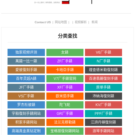
Contact US
|
网站地图
|
|
视频解析
|
新闻
分类查找
独家视频评测
女錶
V6厂手錶
萬國一比一錶
ZF厂手錶
N厂手錶
愛彼復刻手錶
卡地亞手錶
理查德米勒復刻錶
百年灵超A錶
V7厂手錶官网
百達翡麗復刻手錶
JF厂手錶
XF厂手錶
原单手錶
VS厂手錶
欧米茄手錶
沛納海復刻錶
罗杰杜彼錶
陀飞轮
KV厂手錶
宇舶復刻手錶网站
GR厂手錶
PPF厂手錶
积家手錶网站
法兰克穆勒錶
江詩丹頓復刻錶
高端真金真钻定制
宝格丽復刻錶网站
浪琴手錶网站