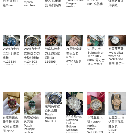
復古 保羅紐
别版 復刻手
保羅紐曼復
replica
Breguet
001 高仿手
曼 系列高仿
錶Rolex
watches
刻手錶
replica
WJPN0016
錶 Patek
Bumblebee
Rolex Paul
復刻手錶
watches 寶
blaken
Philippe
Newman
卡地亞復刻
璣高仿手錶
Daytona
Nautilus
replica
手錶 腕表
Replica
replica
watch
腕表
Watch
watch
VS劳力士日
VS劳力士蚝
劳真钻包金
ZF爱彼皇家
VS劳力士
万国葡萄牙
Submariner
Iwc replica
志型41 高仿
式恒动 勞力
力士迪通拿
橡树女表
116610LV-
watches
67650
手錶
士復刻手錶
彩虹迪
IW371604
0002 勞力士
67651腕表
m126334-
m134303-
116595
萬國 高仿手
綠水鬼高仿
0002 Rolex
0001 Rolex
Audemars
RBOW 高仿
錶 腕表
Replica
Oyster
Piguet
手錶(绿水
手表腕錶
Perpetual
Replica
watch 腕表
鬼)Rolex
replica
Replica
watch 愛彼
Rolex watch
Green Dial
watch 腕表
高仿手錶
Rainbow
(Green
Submariner)
Replica
watch
定制高奢款
百达翡丽
Patek
PPM Rolex
包金加工 百
百達翡麗克
高端定制百
卡地亚蓝气
Philippe
Daytona
Nautilus
达翡丽鹦鹉
隆手錶 高端
达翡丽
球 Cartier
Hidden
replica
Patek
replica
螺女表
定制 百达翡
Edition
watch
Philippe
watch
Moissan
Patek
5711/111P-
丽 clone
replica
WJBB0033
Diamond
Philippe
Patek