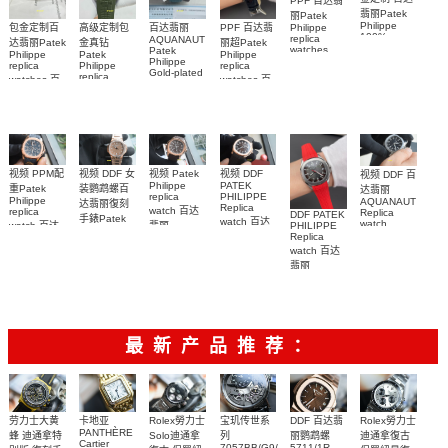
PPF 百达翡
翡丽Patek
丽Patek
Philippe
Philippe
高级定制包
百达翡丽
包金定制百
PPF 百达翡
100%
replica
AQUANAUT
金真钻
达翡丽Patek
丽超Patek
replica
watches
Patek
Patek
Philippe
Philippe
watches
6102R-001
Philippe
Philippe
replica
replica
5712/1R-
Gold-plated
百達翡麗高
replica
watches 百
watches 百
real
001復刻手
仿手錶 腕表
watch百达翡
diamonds
達翡麗高仿
達翡麗復刻
錶腕表
丽
Replica
手錶
手錶
watch
AQUANAUT
5711/113P-
6104G-001
5268/461G-
5267/200A-
001腕表
腕表
001包金真
011復刻手錶
钻 腕表
腕表
视频 DDF 女
视频 DDF
视频 PPM配
视频 Patek
视频 DDF 百
PATEK
Philippe
装鹦鹉螺百
重Patek
达翡丽
PHILIPPE
replica
Philippe
AQUANAUT
达翡丽復刻
Replica
watch 百达
replica
Replica
DDF PATEK
手錶Patek
watch 百达
watch
watch 百达
PHILIPPE
翡丽
Philippe
5167A-
翡丽复刻手
Replica
AQUANAUT
翡丽复刻手
replica
001，
watch 百达
表
復刻手錶
watch
表
5167A-
7118/1200R-
AQUANAUT
5164R-001
翡丽
AQUANAUT
012，
001腕表
系列5167R-
AQUANAUT
腕表
5261R-001
5167R-001
系列5167A-
001腕表
腕表
腕表
012 復刻手
表錶
最新产品推荐：
Rolex勞力士
劳力士大黄
卡地亚
宝玑传世系
DDF 百达翡
Rolex勞力士
PANTHÈRE
Solo迪通拿
蜂 迪通拿特
列
丽鹦鹉螺
迪通拿復古
Cartier
7057BB/G9/9W6
5711/1R-