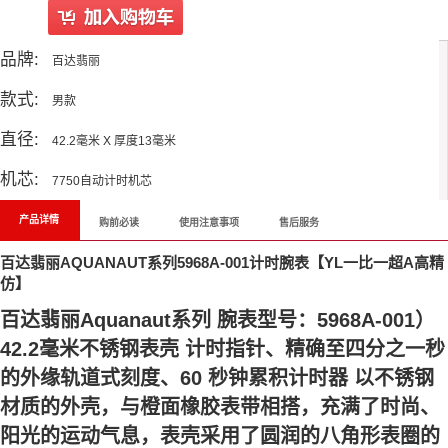
品牌:
百达翡丽
款式:
男款
直径:
42.2毫米 X 厚度13毫米
机芯:
7750自动计时机芯
产品详情
购前必读
使用注意事项
售后服务
百达翡丽AQUANAUT系列5968A-001计时腕表【YL一比一超A高精
仿】
百达翡丽Aquanaut系列 腕表型号：5968A-001）
42.2毫米不锈钢表壳 计时指针、精确至四分之一秒
的外缘轨道式刻度、60 秒钟累积计时器 以不锈钢
材质的外壳，与橙面橡胶表带相搭，充满了时尚、
阳光的运动气息，表壳采用了圆润的八角形表圈的