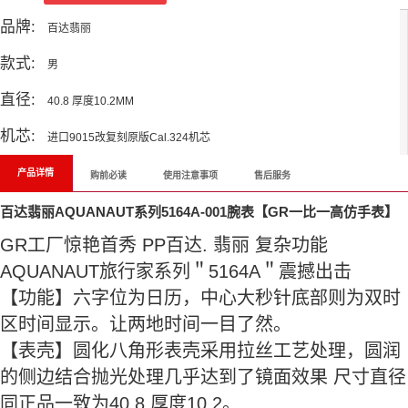
品牌:
百达翡丽
款式:
男
直径:
40.8 厚度10.2MM
机芯:
进口9015改复刻原版Cal.324机芯
产品详情
购前必读
使用注意事项
售后服务
百达翡丽AQUANAUT系列5164A-001腕表【GR一比一高仿手表】
GR工厂惊艳首秀 PP百达. 翡丽 复杂功能
AQUANAUT旅行家系列＂5164A＂震撼出击
【功能】六字位为日历，中心大秒针底部则为双时
区时间显示。让两地时间一目了然。
【表壳】圆化八角形表壳采用拉丝工艺处理，圆润
的侧边结合抛光处理几乎达到了镜面效果 尺寸直径
同正品一致为40.8 厚度10.2。