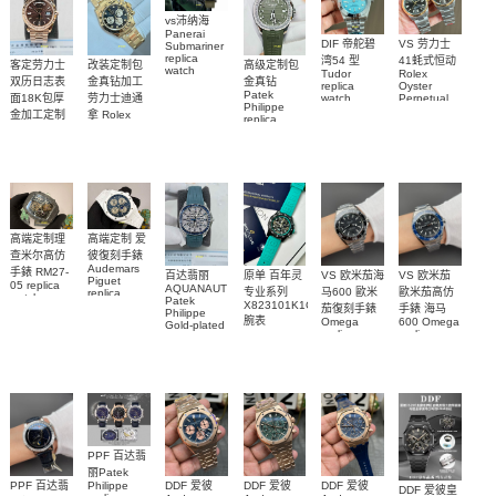
vs沛纳海
Panerai
DIF 帝舵碧
VS 劳力士
Submariner
replica
湾54 型
41蚝式恒动
客定劳力士
改装定制包
高级定制包
watch
Tudor
Rolex
双历日志表
金真钻加工
金真钻
PAM01698
replica
Oyster
Patek
沛納海高仿
面18K包厚
劳力士迪通
watch
Perpetual
Philippe
M79000-
replica
手錶
金加工定制
拿 Rolex
replica
watch
0001 高仿手
PAM1698
Daytona
勞力士包金
watch百达翡
m134303-
replica
錶腕表
腕表
復刻手錶
0001高仿手
丽
watch
Rolex
custom gold
AQUANAUT
錶腕表
replica
and
5267/200A-
watch
diamonds
011復刻手錶
m126508-
腕表
0003腕表
高端定制理
高端定制 爱
查米尔高仿
彼復刻手錶
Audemars
手錶 RM27-
百达翡丽
原单 百年灵
VS 欧米茄海
VS 欧米茄
Piguet
05 replica
AQUANAUT
专业系列
马600 歐米
歐米茄高仿
replica
watch
Patek
watches
X823101K1C1S1
茄復刻手錶
手錶 海马
Richard
Philippe
26579CB.OO.1225CB.01
腕表
Mille RM 27-
Omega
600 Omega
Gold-plated
腕表
replica
replica
real
05腕表
watches
watches
diamonds
217.30.42.21.01.001
217.30.42.21.01.
Replica
watch
腕表
腕表
5268/461G-
001包金真
钻 腕表
PPF 百达翡
丽Patek
Philippe
PPF 百达翡
DDF 爱彼
DDF 爱彼
DDF 爱彼
DDF 爱彼皇