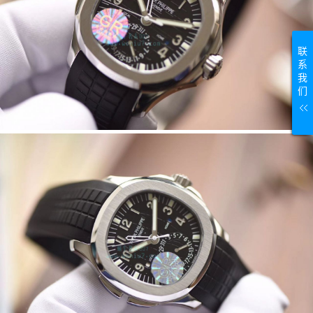
联
系
我
们