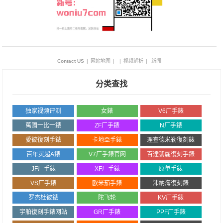
Contact US
|
网站地图
|
|
视频解析
|
新闻
分类查找
独家视频评测
女錶
V6厂手錶
萬國一比一錶
ZF厂手錶
N厂手錶
愛彼復刻手錶
卡地亞手錶
理查德米勒復刻錶
百年灵超A錶
V7厂手錶官网
百達翡麗復刻手錶
JF厂手錶
XF厂手錶
原单手錶
VS厂手錶
欧米茄手錶
沛納海復刻錶
罗杰杜彼錶
陀飞轮
KV厂手錶
宇舶復刻手錶网站
GR厂手錶
PPF厂手錶