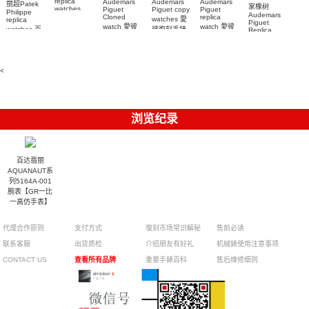
replica
Audemars
Audemars
Audemars
丽超Patek
家橡树
watches
Piguet
Piguet copy
Piguet
Philippe
Audemars
6102R-001
Cloned
replica
watches 愛
replica
Piguet
百達翡麗高
watch 愛彼
watch 愛彼
watches 百
彼復刻手錶
Replica
仿手錶 腕表
高仿手錶
高仿手錶
watch
26240OR.OO.1320OR.08
99999
達翡麗復刻
99999
26240CE.OO.122
26239OR.OO.1220OR.01
26240OR.OO.D315CR.02
腕表
手錶
26240CE.OO.122
腕表
腕表
6104G-001
腕表
腕表
<
浏览纪录
百达翡丽
AQUANAUT系
列5164A-001
腕表【GR一比
一高仿手表】
代理合作原则
支付方式
復刻市场常识解秘
售前必读
联系客服
出货质检
介绍朋友有好礼
机械錶使用注意事项
CONTACT US
查看所有品牌
重要手錶百科
售后维修细则