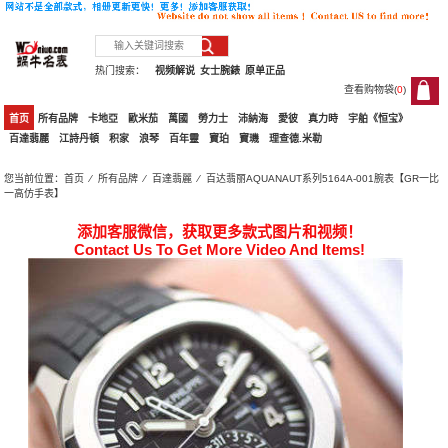
热门搜索：
视频解说
女士腕錶
原单正品
查看购物袋(
0
)
0
首页
所有品牌
卡地亞
歐米茄
萬國
勞力士
沛納海
愛彼
真力時
宇舶《恒宝》
百達翡麗
江詩丹頓
积家
浪琴
百年靈
寶珀
寶璣
理查德.米勒
您当前位置：
首页
⁄
所有品牌
⁄
百達翡麗
⁄ 百达翡丽AQUANAUT系列5164A-001腕表【GR一比
一高仿手表】
添加客服微信，获取更多款式图片和视频！
Contact Us To Get More Video And Items!