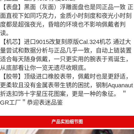
【表盘】黑面（灰面）浮雕面盘也是同正品一致 正
面直视下如同巧克力，金质小时刻度和夜光小时刻
度都是超强夜光，昏暗的环境也不影响佩戴者判
读。
【机芯】进口9015改复刻原版Cal.324机芯 通过大
量尝试和数据分析与正品几乎一致，自动上链装置
适合每天随身佩戴，一只更实用的腕表于焉诞生，
从底部看让你一览无遗尽收眼底。
【胶带】顶级进口橡胶表带，佩戴时也是更舒适，
更柔软且没有金属表带生锈的困扰，钢制Aquanaut
折迭扣饰十字星压花图案，更是一种的象征。 ＂
GR工厂＂恭迎表迷品鉴
产品实拍细节图