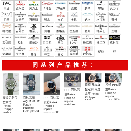
萬國
欧米茄
勞力士
卡地亞
沛納海
愛彼
浪琴
宇舶
真力时
（恒
伯爵
江詩丹
百達翡
积家
帝舵
宝玑
朗格
格拉苏
蕭邦
宝）
頓
麗
蒂
帕玛强
百年灵
香奈儿
寶珀
泰格豪
理查德.
雅典
柏莱士
芝柏
尼
雅
米勒
宝格丽
名士
尚维沙
万宝龙
玉宝
Seven
雅克德
法兰克
格林汉
Friday
罗
穆勒
姆
诺莫斯
罗杰杜
豪利时
时尚品
美度
尊皇
天梭
彼
牌/原单
同系列产品推荐：
视频 整表真
视频 PPM配
金定制 百达
重Patek
PPF 百达翡
Philippe
翡丽Patek
丽Patek
replica
Philippe
Philippe
高级定制包
百达翡丽
PPF 百达翡
watch 百达
100%
replica
AQUANAUT
金真钻
丽超Patek
replica
watches
Patek
翡丽复刻手
Patek
Philippe
watches
6102R-001
Philippe
Philippe
表
replica
5712/1R-
Gold-plated
百達翡麗高
replica
AQUANAUT
watches 百
real
001復刻手
5261R-001
仿手錶 腕表
watch百达翡
diamonds
達翡麗復刻
錶腕表
腕表
丽
Replica
手錶
watch
AQUANAUT
6104G-001
5268/461G-
5267/200A-
腕表