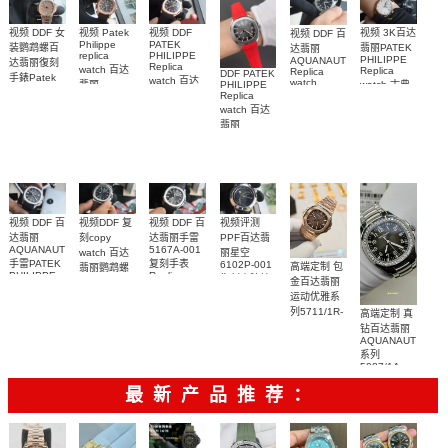
001包金真
011復刻手錶
钻 腕表
腕表
视频 DDF 女
视频 3K百达
视频 DDF
视频 Patek
视频 DDF 百
PATEK
Philippe
装鹦鹉螺百
翡丽PATEK
达翡丽
PHILIPPE
replica
PHILIPPE
AQUANAUT
达翡丽復刻
Replica
watch 百达
Replica
Replica
DDF PATEK
手錶Patek
watch 百达
watch
watch 古典
PHILIPPE
翡丽
Philippe
5167A-
翡丽复刻手
Replica
AQUANAUT
表高仿手錶
replica
001，
watch 百达
表
復刻手錶
watch
5227R-001
5167A-
7118/1200R-
AQUANAUT
5164R-001
翡丽
腕表
012，
001腕表
系列5167R-
AQUANAUT
腕表
5167R-001
系列5167A-
001腕表
腕表
012 復刻手
表錶
视频评测
视频 DDF 百
视频 DDF 百
视频DDF 复
PPF百达翡
达翡丽手雷
达翡丽
刻copy
5167A-001
AQUANAUT
丽星空
watch 百达
复刻手表
手雷PATEK
6102P-001
高端定制 包
翡丽鹦鹉螺
Replica
PHILIPPE
復刻表腕錶
5711/1A-
金百达翡丽
watch
replica
001Replica
运动优雅系
watch
腕表
5167A-001
列5711/1R-
高端定制 真
腕表
001一比一
钻百达翡丽
AQUANAUT
复刻腕表
系列
5087/1A-
001 女士手
最新产品推荐：
表顶级复刻