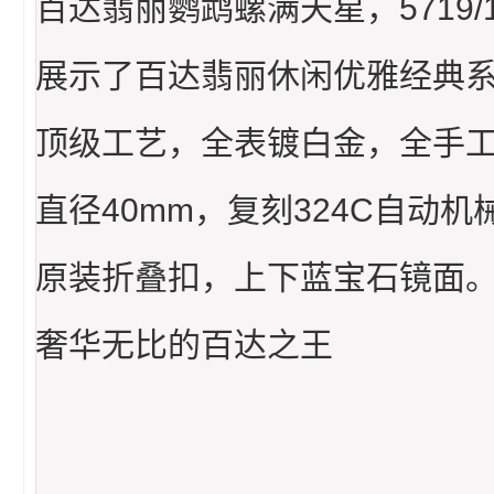
百达翡丽鹦鹉螺满天星，5719/1G
展示了百达翡丽休闲优雅经典
顶级工艺，全表镀白金，全手
直径40mm，复刻324C自动机
原装折叠扣，上下蓝宝石镜面
奢华无比的百达之王