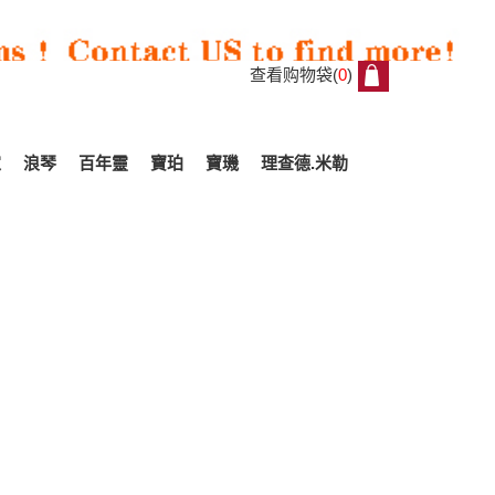
查看购物袋(
0
)
0
家
浪琴
百年靈
寶珀
寶璣
理查德.米勒