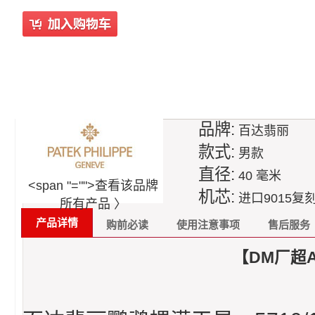
品牌:
百达翡丽
款式:
男款
直径:
40 毫米
<span "="">查看该品牌
机芯:
进口9015复刻
所有产品 〉
产品详情
购前必读
使用注意事项
售后服务
【DM厂超A