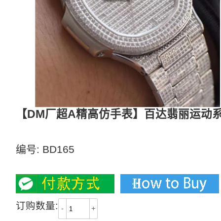
【DM厂超A精高仿手表】百达翡丽运动系列5
百达翡丽鹦鹉螺满天星
编号:
BD165
4500
订购数量:
-
+