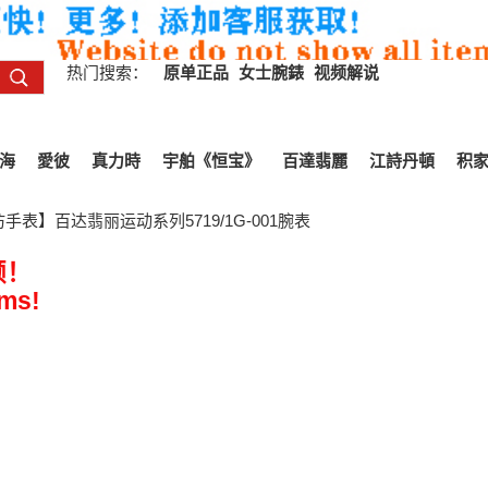
热门搜索：
原单正品
女士腕錶
视频解说
海
愛彼
真力時
宇舶《恒宝》
百達翡麗
江詩丹頓
积
手表】百达翡丽运动系列5719/1G-001腕表
频！
ems!