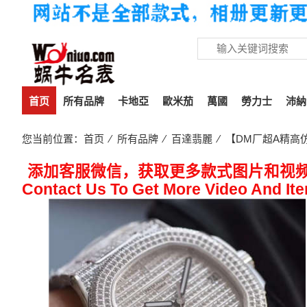
首页
所有品牌
卡地亞
歐米茄
萬國
勞力士
沛納
您当前位置：
首页
⁄
所有品牌
⁄
百達翡麗
⁄ 【DM厂超A精高仿
添加客服微信，获取更多款式图片和视
Contact Us To Get More Video And It