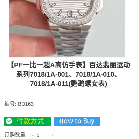
【PF一比一超A高仿手表】百达翡丽运动
系列7018/1A-001、7018/1A-010、
7018/1A-011(鹦鹉螺女表)
全场钢带之王、三面可选
编号:
BD163
3900
订购数量:
-
+