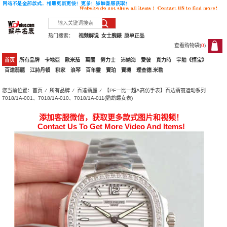
热门搜索：
视频解说
女士腕錶
原单正品
查看购物袋(
0
)
0
首页
所有品牌
卡地亞
歐米茄
萬國
勞力士
沛納海
愛彼
真力時
宇舶《恒宝》
百達翡麗
江詩丹頓
积家
浪琴
百年靈
寶珀
寶璣
理查德.米勒
您当前位置：
首页
⁄
所有品牌
⁄
百達翡麗
⁄ 【PF一比一超A高仿手表】百达翡丽运动系列
7018/1A-001、7018/1A-010、7018/1A-011(鹦鹉螺女表)
添加客服微信，获取更多款式图片和视频！
Contact Us To Get More Video And Items!