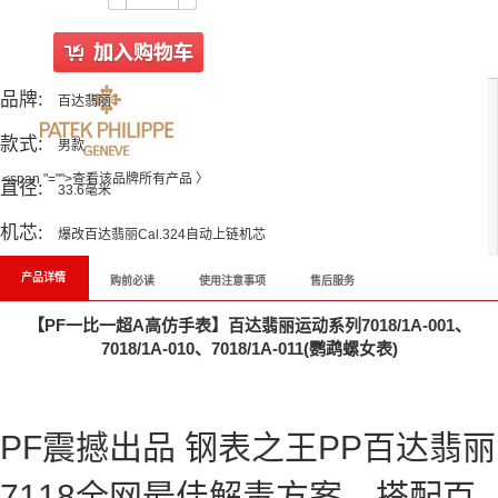
品牌:
百达翡丽
款式:
男款
<span "="">查看该品牌所有产品 〉
直径:
33.6毫米
机芯:
爆改百达翡丽Cal.324自动上链机芯
产品详情
购前必读
使用注意事项
售后服务
【PF一比一超A高仿手表】百达翡丽运动系列7018/1A-001、
7018/1A-010、7018/1A-011(鹦鹉螺女表)
PF震撼出品 钢表之王PP百达翡丽
7118全网最佳解毒方案，搭配百