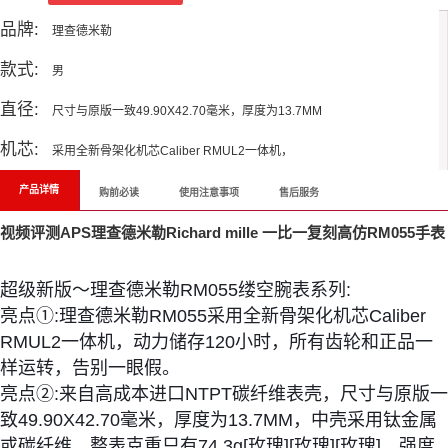
品牌:
理查德米勒
款式:
男
直径:
尺寸与原版一致49.90X42.70毫米，厚度为13.7MM
机芯:
采用全新骨架化机芯Caliber RMUL2一体机，
产品详情
购前必读
使用注意事项
售后服务
视频评测APS理查德米勒Richard mille 一比一复刻高仿RM055手表
超级新版～理查德米勒RM055缕空腕表系列:
亮点①:理查德米勒RM055采用全新骨架化机芯Caliber
RMUL2一体机，动力储存120小时，所有齿轮和正品一
样运转，告别一眼假。
亮点②:来自高成本进口NTPT碳纤维表壳，尺寸与原版一
致49.90X42.70毫米，厚度为13.7MM，中壳采用钛金属
或碳纤维，整表克重只有74.3g[玫瑰][玫瑰][玫瑰]。强度