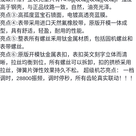
高于钢壳，与正品纹路一致，自然，油亮光泽。
亮点③:高孤度蓝宝石镜面，电镀高透亮蓝膜。
亮点④:表带采用进口天然氟橡胶带，原版开模一体成
型，具有舒适，轻盈，耐用的性能。
亮点⑤:整表所有螺丝釆用钛金属材质，包括固机螺丝和
表带螺丝。
亮点⑥:原版开模钛金属表扣，表扣英文刻字立体而清
晰，拉丝均衡到位，所有螺丝可以拆卸，扣的拱桥采用
拉丝，弹簧片弹性效果持久不松。 超级机芯亮点： 一档
调时，28800振频，调时停秒，所有齿轮真实联动！！！