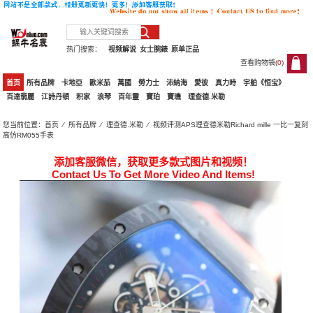
热门搜索：
视频解说
女士腕錶
原单正品
查看购物袋(
0
)
0
首页
所有品牌
卡地亞
歐米茄
萬國
勞力士
沛納海
愛彼
真力時
宇舶《恒宝》
百達翡麗
江詩丹頓
积家
浪琴
百年靈
寶珀
寶璣
理查德.米勒
您当前位置：
首页
⁄
所有品牌
⁄
理查德.米勒
⁄ 视频评测APS理查德米勒Richard mille 一比一复刻
高仿RM055手表
添加客服微信，获取更多款式图片和视频！
Contact Us To Get More Video And Items!