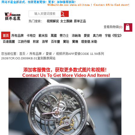
热门搜索：
视频解说
女士腕錶
原单正品
查看购物袋(
0
)
0
首页
所有品牌
卡地亞
歐米茄
萬國
勞力士
沛納海
愛彼
真力時
宇舶《恒宝》
百達翡麗
江詩丹頓
积家
浪琴
百年靈
寶珀
寶璣
理查德.米勒
您当前位置：
首页
⁄
所有品牌
⁄
愛彼
⁄ 视频评测APP爱彼CODE 11.59系列
26397CR.OO.D009KB.01复刻腕表网站
添加客服微信，获取更多款式图片和视频！
Contact Us To Get More Video And Items!