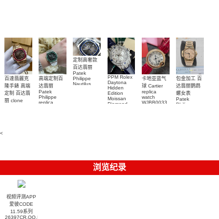
手表腕錶
Perpetual
Replica
watch 腕表
鬼)Rolex
replica
Replica
watch 愛彼
Rolex watch
Green Dial
watch 腕表
高仿手錶
Rainbow
(Green
Submariner)
Replica
watch
定制高奢款
百达翡丽
Patek
PPM Rolex
包金加工 百
百達翡麗克
高端定制百
卡地亚蓝气
Philippe
Daytona
Nautilus
达翡丽鹦鹉
隆手錶 高端
达翡丽
球 Cartier
Hidden
replica
Patek
replica
螺女表
定制 百达翡
Edition
watch
Philippe
watch
Moissan
Patek
5711/111P-
丽 clone
replica
WJBB0033
Diamond
Philippe
Patek
001 百達翡
watches
Replica
卡地亞藍氣
replica
Philippe
5711/113P-
麗高仿手錶
Watch
watch
球高仿手錶
replica
001腕表百
7118/1R-
腕表
watches
腕表
010腕表
達翡麗復刻
5723/112R-
<
001腕表
手錶
浏览纪录
视频评测APP
爱彼CODE
11.59系列
26397CR.OO.D009KB.01