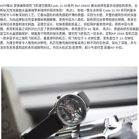
APP推出 爱彼最新款陀飞轮镂空腕表Code 11.59系列 Ref.26600 推出双拼色复杂动感结构表壳。全
新标志性双曲面水晶玻璃带来独特的视觉体验！ 亮点1、匆匆一瞥无法体现 Code 11.59 系列的复杂
性和令人印象深刻的工艺。它看似圆形的表壳搭配纤薄的表圈，实则为大胆、并置的建筑形状的多面
融合。为向品牌标志性皇家橡树表圈致敬，表壳中层为八角形，配有厚拉丝表带和抛光倒角。表耳也
采用拉丝表面和抛光斜面，呈镂空设计。衔接表圈和底盖上，拱起保护着表壳中层。表壳中层与表
圈、表耳和底盖之间的对比凸显了表壳的精致结构，表壳直径为 41 毫米。 亮点2、表盘由拱形双曲面
蓝宝石水晶镜面保护，镜面高于明亮的抛光表圈，镂空陀飞轮机芯一览无余。定制AP 2948 型机芯是
一款多层手动上链陀飞轮机芯，垂直排列的机芯，陀飞轮位于 6 点钟位置，发条盒位于 12 点钟位
置，为镂空带来令人愉悦的对称性。机芯优雅弯曲的桥板采用三种不同的灰色调，突出了深度，并与
浅灰色发条盒和齿轮系形成鲜明对比。内包头粒尼龙/皮表带，配小牛皮衬里 配备AP 针扣。