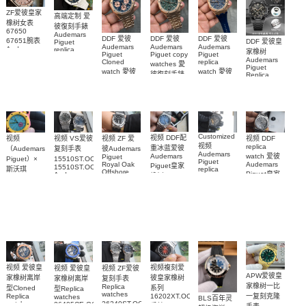
ZF爱彼皇家
高端定制 爱
橡树女表
彼復刻手錶
67650
Audemars
DDF 爱彼
DDF 爱彼
DDF 爱彼
67651腕表
DDF 爱彼皇
Piguet
Audemars
Audemars
Audemars
Audemars
replica
家橡树
Piguet
Piguet copy
Piguet
Piguet
watches
Audemars
Cloned
replica
watches 愛
Replica
26579CB.OO.1225CB.01
Piguet
watch 愛彼
watch 愛彼
watch 愛彼
腕表
彼復刻手錶
Replica
高仿手錶
高仿手錶
watch
26240OR.OO.1320OR.08
99999
高仿手錶
99999
26240CE.OO.122
26239OR.OO.1220OR.01
26240OR.OO.D315CR.02
腕表
26240CE.OO.122
腕表
腕表
腕表
Customized
视频 DDF配
视频 VS爱彼
视频 DDF
视频
视频 ZF 爱
视频
replica
重冰蓝爱彼
复刻手表
（Audemars
彼Audemars
Audemars
watch 爱彼
Audemars
Piguet
15510ST.OO.1320ST.06，
Piguet）×
Piguet
Audemars
Royal Oak
Piguet皇家
15510ST.OO.1320ST.09
斯沃琪
replica
Offshore
Piguet皇家
Audemars
橡树Replica
watches 皇
（Swatch）
replica
Piguet
橡树系列
watch
watch
家橡树系列
replica
最新联名推
15510BC.OO.1320BC.02
15510ST.OO.1320
15710ST.OO.A002CA.01
watch
15416CE.OO.1225CE.01
出的 Royal
腕表
腕表
腕表
腕表
Pop
Bioceramic
系列怀表
视频複刻爱
视频 爱彼皇
视频 ZF爱彼
视频 爱彼皇
APW爱彼皇
彼皇家橡树
家橡树离岸
复刻手表
家橡树离岸
家橡树一比
Replica
系列
型Cloned
型Replica
watches
一复刻克隆
16202XT.OO.1240XT.01
Replica
watches
BLS百年灵
26240ST.OO.1320ST.08，
watch
26405CE.OO.A030CA.01
手錶