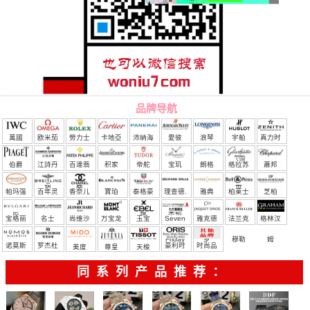
品牌导航
萬國
欧米茄
勞力士
卡地亞
沛納海
愛彼
浪琴
宇舶
真力时
（恒
伯爵
江詩丹
百達翡
积家
帝舵
宝玑
朗格
格拉苏
蕭邦
宝）
頓
麗
蒂
帕玛强
百年灵
香奈儿
寶珀
泰格豪
理查德.
雅典
柏莱士
芝柏
尼
雅
米勒
宝格丽
名士
尚维沙
万宝龙
玉宝
Seven
雅克德
法兰克
格林汉
Friday
罗
穆勒
姆
诺莫斯
罗杰杜
豪利时
时尚品
美度
尊皇
天梭
彼
牌/原单
同系列产品推荐：