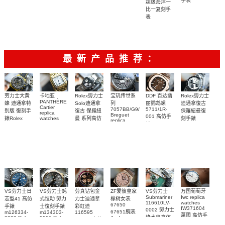
手表
超级海洋一
26471SR.OO.D101CR.01
26240ST.OO.1320ST.05
腕表
15553BA.OO.135
比一复刻手
腕表
腕表
腕表
表
U17375211B1S1
腕表
最新产品推荐：
Rolex勞力士
劳力士大黄
卡地亚
宝玑传世系
DDF 百达翡
Rolex勞力士
PANTHÈRE
Solo迪通拿
蜂 迪通拿特
列
丽鹦鹉螺
迪通拿復古
Cartier
7057BB/G9/9W6
5711/1R-
復古 保羅紐
别版 復刻手
保羅紐曼復
replica
Breguet
001 高仿手
曼 系列高仿
錶Rolex
watches
刻手錶
replica
WJPN0016
錶 Patek
Bumblebee
Rolex Paul
復刻手錶
watches 寶
blaken
Philippe
Newman
卡地亞復刻
璣高仿手錶
Daytona
Nautilus
replica
手錶 腕表
Replica
replica
watch
腕表
Watch
watch
VS劳力士日
VS劳力士蚝
劳真钻包金
ZF爱彼皇家
VS劳力士
万国葡萄牙
Submariner
Iwc replica
志型41 高仿
式恒动 勞力
力士迪通拿
橡树女表
116610LV-
watches
67650
手錶
士復刻手錶
彩虹迪
IW371604
0002 勞力士
67651腕表
m126334-
m134303-
116595
萬國 高仿手
綠水鬼高仿
0002 Rolex
0001 Rolex
Audemars
RBOW 高仿
錶 腕表
Replica
Oyster
Piguet
手錶(绿水