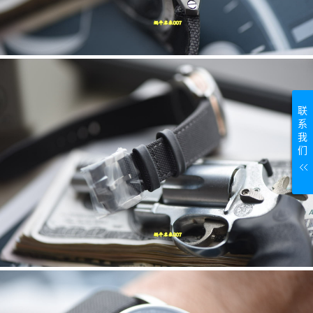
联
系
我
们