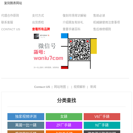
复刻腕表网站
代理合作原则
支付方式
復刻市场常识解秘
售前必读
联系客服
出货质检
介绍朋友有好礼
机械錶使用注意事项
CONTACT US
查看所有品牌
重要手錶百科
售后维修细则
Contact US
|
网站地图
|
|
视频解析
|
新闻
分类查找
独家视频评测
女錶
V6厂手錶
萬國一比一錶
ZF厂手錶
N厂手錶