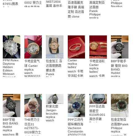
IW371604
0002 勞力士
百達翡麗克
高端定制百
Philippe
67651腕表
萬國 高仿手
Nautilus
綠水鬼高仿
隆手錶 高端
达翡丽
Audemars
replica
錶 腕表
Piguet
Patek
手錶(绿水
定制 百达翡
watch
Replica
Philippe
鬼)Rolex
5711/111P-
丽 clone
replica
watch 愛彼
Green Dial
Patek
001 百達翡
watches
高仿手錶
(Green
Philippe
5711/113P-
麗高仿手錶
Submariner)
replica
001腕表百
腕表
Replica
watches
達翡麗復刻
watch
5723/112R-
001腕表
手錶
PPM Rolex
Cartier
包金加工 百
卡地亚蓝气
BBF宇舶手
卡地亚浴缸
Daytona
replica
Cartier
达翡丽鹦鹉
球 Cartier
錶 復刻 BIG
Hidden
ladies'
replica
replica
BANG
螺女表
Edition
watch 卡地
ladies'
watch
Hublot
Moissan
Patek
亚浴缸卡地
watch 卡地
WJBB0033
replica
Diamond
Philippe
watch
Replica
卡地亞藍氣
亞 復刻手錶
亞高仿手錶
replica
441.NM.1171.RX
Watch
watch
WJBA0067
WGBA0070
球高仿手錶
腕表
7118/1R-
腕表
腕表
腕表
010腕表
PPF百达翡
积家北宸
Jaeger-
丽星空
lecoultre
6104R-001
replica
高仿手錶
BBF宇舶
THB劳力士
PPF江诗丹
包金定制百
watch
Patek
BIG BANG
Q9078640
日志31
顿纵横四海
达翡丽Patek
Philippe
Hublot
積家高仿手
m278271-
Vacheron
Philippe
replica
replica
Constantin
replica
0028勞力士
錶腕表
watches 腕
watches 高
4500V/210A-
watches 百
高仿手錶腕