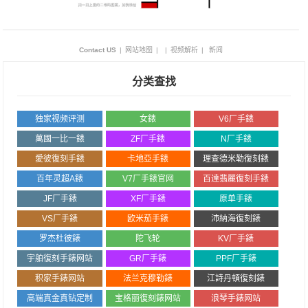
Contact US
|
网站地图
|
|
视频解析
|
新闻
分类查找
独家视频评测
女錶
V6厂手錶
萬國一比一錶
ZF厂手錶
N厂手錶
愛彼復刻手錶
卡地亞手錶
理查德米勒復刻錶
百年灵超A錶
V7厂手錶官网
百達翡麗復刻手錶
JF厂手錶
XF厂手錶
原单手錶
VS厂手錶
欧米茄手錶
沛納海復刻錶
罗杰杜彼錶
陀飞轮
KV厂手錶
宇舶復刻手錶网站
GR厂手錶
PPF厂手錶
积家手錶网站
法兰克穆勒錶
江詩丹頓復刻錶
高端真金真钻定制
宝格丽復刻錶网站
浪琴手錶网站