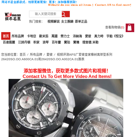
热门搜索：
视频解说
女士腕錶
原单正品
查看购物袋(
0
)
0
首页
所有品牌
卡地亞
歐米茄
萬國
勞力士
沛納海
愛彼
真力時
宇舶《恒宝》
百達翡麗
江詩丹頓
积家
浪琴
百年靈
寶珀
寶璣
理查德.米勒
您当前位置：
首页
⁄
所有品牌
⁄
愛彼
⁄ 视频评测APS厂爱彼皇家橡树离岸型系列
26420SO.OO.A600CA.01和26420SO.OO.A002CA.01腕表
添加客服微信，获取更多款式图片和视频！
Contact Us To Get More Video And Items!