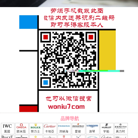
品牌导航
萬國
欧米茄
勞力士
卡地亞
沛納海
愛彼
浪琴
宇舶
真力时