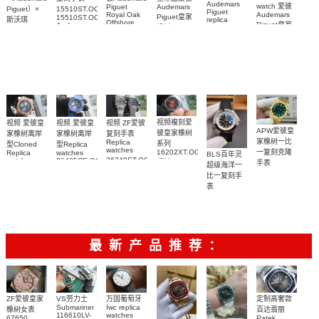
Audemars
watch 爱彼
Audemars
Piguet
15510ST.OO.1320ST.06，
Piguet）×
Piguet
Audemars
Royal Oak
Piguet皇家
15510ST.OO.1320ST.09
斯沃琪
replica
Offshore
Piguet皇家
Audemars
橡树Replica
watches 皇
（Swatch）
replica
Piguet
橡树系列
watch
watch
家橡树系列
replica
最新联名推
15510BC.OO.1320BC.02
15510ST.OO.1320
15710ST.OO.A002CA.01
watch
15416CE.OO.1225CE.01
出的 Royal
腕表
腕表
腕表
腕表
Pop
Bioceramic
系列怀表
视频複刻爱
视频 爱彼皇
视频 ZF爱彼
视频 爱彼皇
APW爱彼皇
彼皇家橡树
家橡树离岸
复刻手表
家橡树离岸
家橡树一比
Replica
系列
型Cloned
型Replica
watches
一复刻克隆
16202XT.OO.1240XT.01
Replica
watches
BLS百年灵
26240ST.OO.1320ST.08，
watch
26405CE.OO.A030CA.01
手錶
手表
超级海洋一
26471SR.OO.D101CR.01
26240ST.OO.1320ST.05
腕表
15553BA.OO.135
比一复刻手
腕表
腕表
腕表
表
U17375211B1S1
腕表
最新产品推荐：
ZF爱彼皇家
VS劳力士
万国葡萄牙
定制高奢款
Submariner
Iwc replica
橡树女表
百达翡丽
116610LV-
watches
67650
Patek