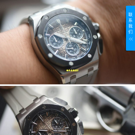
联
系
我
们