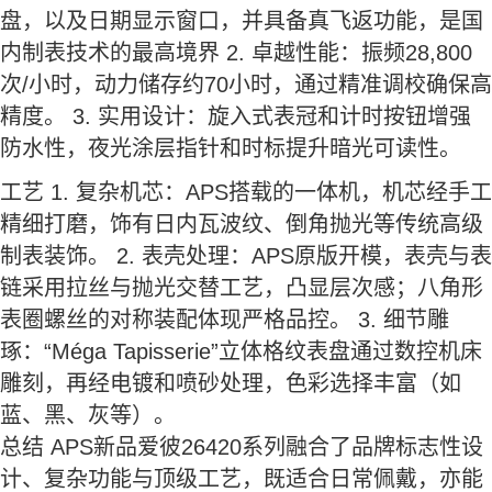
盘，以及日期显示窗口，并具备真飞返功能，是国
内制表技术的最高境界 2. 卓越性能：振频28,800
次/小时，动力储存约70小时，通过精准调校确保高
精度。 3. 实用设计：旋入式表冠和计时按钮增强
防水性，夜光涂层指针和时标提升暗光可读性。
工艺 1. 复杂机芯：APS搭载的一体机，机芯经手工
精细打磨，饰有日内瓦波纹、倒角抛光等传统高级
制表装饰。 2. 表壳处理：APS原版开模，表壳与表
链采用拉丝与抛光交替工艺，凸显层次感；八角形
表圈螺丝的对称装配体现严格品控。 3. 细节雕
琢：“Méga Tapisserie”立体格纹表盘通过数控机床
雕刻，再经电镀和喷砂处理，色彩选择丰富（如
蓝、黑、灰等）。
总结 APS新品爱彼26420系列融合了品牌标志性设
计、复杂功能与顶级工艺，既适合日常佩戴，亦能