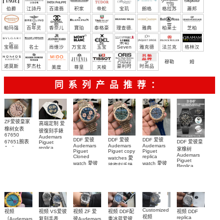
（恒
伯爵
江詩丹
百達翡
积家
帝舵
宝玑
朗格
格拉苏
蕭邦
宝）
頓
麗
蒂
帕玛强
百年灵
香奈儿
寶珀
泰格豪
理查德.
雅典
柏莱士
芝柏
尼
雅
米勒
宝格丽
名士
尚维沙
万宝龙
玉宝
Seven
雅克德
法兰克
格林汉
Friday
罗
穆勒
姆
诺莫斯
罗杰杜
豪利时
时尚品
美度
尊皇
天梭
彼
牌/原单
同系列产品推荐：
ZF爱彼皇家
高端定制 爱
橡树女表
彼復刻手錶
67650
Audemars
DDF 爱彼
DDF 爱彼
DDF 爱彼
67651腕表
DDF 爱彼皇
Piguet
Audemars
Audemars
Audemars
Audemars
replica
家橡树
Piguet
Piguet copy
Piguet
Piguet
watches
Audemars
Cloned
replica
watches 愛
Replica
26579CB.OO.1225CB.01
Piguet
watch 愛彼
watch 愛彼
watch 愛彼
腕表
彼復刻手錶
Replica
高仿手錶
高仿手錶
watch
26240OR.OO.1320OR.08
99999
高仿手錶
99999
26240CE.OO.122
26239OR.OO.1220OR.01
26240OR.OO.D315CR.02
腕表
26240CE.OO.122
腕表
腕表
腕表
Customized
视频 DDF配
视频 VS爱彼
视频 DDF
视频
视频 ZF 爱
视频
replica
重冰蓝爱彼
复刻手表
（Audemars
彼Audemars