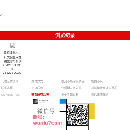
B128
表
仿手錶
達翡麗高仿
表
Replica
441.CI.1171.RX
手錶
watch 高仿
腕表
5711/113P-
手錶表
001腕表
<
浏览纪录
视频评测APS
厂爱彼皇家橡
树离岸型系列
26420SO.OO.A600CA.01
和
26420SO.OO.A002CA.01
腕表
代理合作原则
支付方式
復刻市场常识解秘
售前必读
联系客服
出货质检
介绍朋友有好礼
机械錶使用注意事项
CONTACT US
查看所有品牌
重要手錶百科
售后维修细则