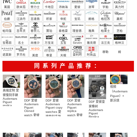
萬國
欧米茄
勞力士
卡地亞
沛納海
愛彼
浪琴
宇舶
真力时
（恒
伯爵
江詩丹
百達翡
积家
帝舵
宝玑
朗格
格拉苏
蕭邦
宝）
頓
麗
蒂
帕玛强
百年灵
香奈儿
寶珀
泰格豪
理查德.
雅典
柏莱士
芝柏
尼
雅
米勒
宝格丽
名士
尚维沙
万宝龙
玉宝
Seven
雅克德
法兰克
格林汉
Friday
罗
穆勒
姆
诺莫斯
罗杰杜
豪利时
时尚品
美度
尊皇
天梭
彼
牌/原单
同系列产品推荐：
视频
高端定制 爱
（Audemars
彼復刻手錶
Piguet）×
Audemars
DDF 爱彼
DDF 爱彼
DDF 爱彼
斯沃琪
DDF 爱彼皇
Piguet
Audemars
Audemars
Audemars
（Swatch）
replica
家橡树
Piguet
Piguet copy
Piguet
watches
最新联名推
Audemars
Cloned
replica
watches 愛
26579CB.OO.1225CB.01
Piguet
出的 Royal
watch 愛彼
watch 愛彼
腕表
彼復刻手錶
Replica
Pop
高仿手錶
高仿手錶
watch
26240OR.OO.1320OR.08
99999
Bioceramic
99999
26240CE.OO.1225CE.98
26239OR.OO.1220OR.01
26240OR.OO.D315CR.02
腕表
系列怀表
26240CE.OO.1225CE.02
腕表
腕表
腕表