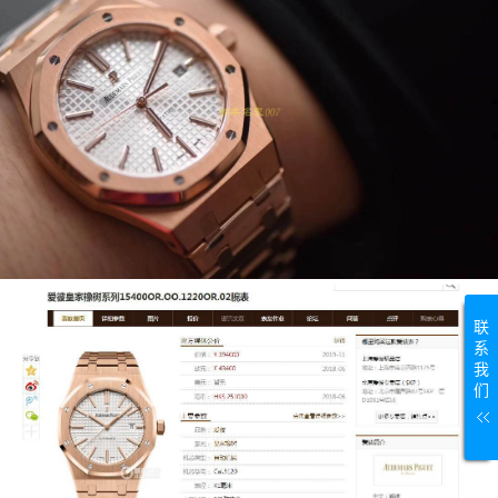
联
系
我
们