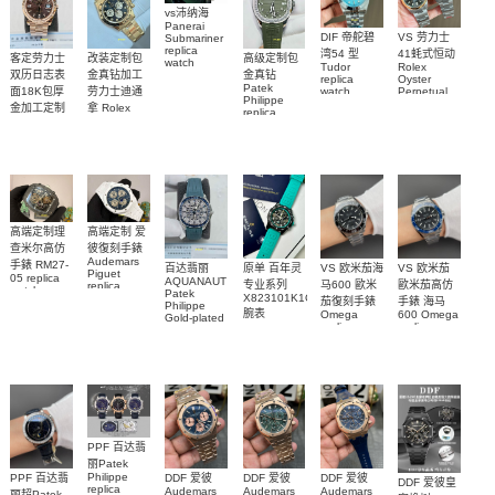
vs沛纳海
Panerai
DIF 帝舵碧
VS 劳力士
Submariner
replica
湾54 型
41蚝式恒动
客定劳力士
改装定制包
高级定制包
watch
Tudor
Rolex
双历日志表
金真钻加工
金真钻
PAM01698
replica
Oyster
Patek
沛納海高仿
面18K包厚
劳力士迪通
watch
Perpetual
Philippe
M79000-
replica
手錶
金加工定制
拿 Rolex
replica
watch
0001 高仿手
PAM1698
Daytona
勞力士包金
watch百达翡
m134303-
replica
錶腕表
腕表
復刻手錶
0001高仿手
丽
watch
Rolex
custom gold
AQUANAUT
錶腕表
replica
and
5267/200A-
watch
diamonds
011復刻手錶
m126508-
腕表
0003腕表
高端定制理
高端定制 爱
查米尔高仿
彼復刻手錶
Audemars
手錶 RM27-
百达翡丽
原单 百年灵
VS 欧米茄海
VS 欧米茄
Piguet
05 replica
AQUANAUT
专业系列
马600 歐米
歐米茄高仿
replica
watch
Patek
watches
X823101K1C1S1
茄復刻手錶
手錶 海马
Richard
Philippe
26579CB.OO.1225CB.01
腕表
Mille RM 27-
Omega
600 Omega
Gold-plated
腕表
replica
replica
real
05腕表
watches
watches
diamonds
217.30.42.21.01.001
217.30.42.21.01.
Replica
watch
腕表
腕表
5268/461G-
001包金真
钻 腕表
PPF 百达翡
丽Patek
Philippe
PPF 百达翡
DDF 爱彼
DDF 爱彼
DDF 爱彼
DDF 爱彼皇
replica
Audemars
Audemars
Audemars
丽超Patek