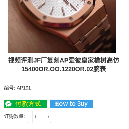
视频评测JF厂复刻AP爱彼皇家橡树高仿
15400OR.OO.1220OR.02腕表
独家视频评测，JFAP15400超强V5升级版
编号:
AP191
3600
订购数量:
-
+