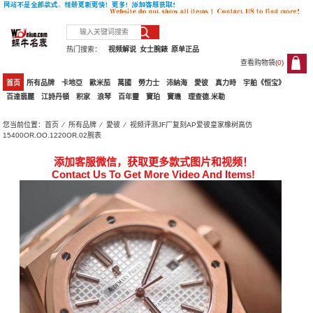
热门搜索：
视频解说
女士腕錶
原单正品
查看购物袋(
0
)
0
首页
所有品牌
卡地亞
歐米茄
萬國
勞力士
沛納海
愛彼
真力時
宇舶《恒宝》
百達翡麗
江詩丹頓
积家
浪琴
百年靈
寶珀
寶璣
理查德.米勒
您当前位置：
首页
⁄
所有品牌
⁄
愛彼
⁄ 视频评测JF厂复刻AP爱彼皇家橡树高仿
15400OR.OO.1220OR.02腕表
添加客服微信，获取更多款式图片和视频！
Contact Us To Get More Video And Items!