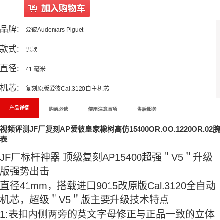
品牌:
爱彼Audemars Piguet
款式:
男款
直径:
41 毫米
机芯:
复刻原版爱彼Cal.3120自主机芯
产品详情
购前必读
使用注意事项
售后服务
视频评测JF厂复刻AP爱彼皇家橡树高仿15400OR.OO.1220OR.02腕
表
JF厂
标杆神器
顶级复刻
AP15400
超强＂V5＂升级
版强势出击
直径41mm，搭载进口9015改原版Cal.3120全自动
机芯，超级＂V5＂版主要升级技术特点
1:表扣内侧两旁的英文字母修正与正品一致的立体