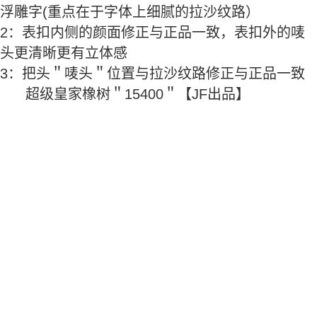
浮雕字(重点在于字体上细腻的拉沙纹路）
2：表扣内侧的颜面修正与正品一致，表扣外的唛
头更清晰更有立体感
3：把头＂唛头＂位置与拉沙纹路修正与正品一致
超级
皇家橡树
＂15400＂【
JF出品
】