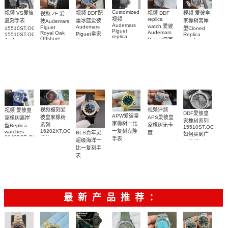
Customized
视频 爱彼皇
视频 DDF配
视频 VS爱彼
视频 DDF
视频 ZF 爱
视频
replica
家橡树离岸
重冰蓝爱彼
复刻手表
彼Audemars
Audemars
watch 爱彼
Audemars
Piguet
型Cloned
15510ST.OO.1320ST.06，
Piguet
Audemars
Royal Oak
Piguet皇家
Replica
15510ST.OO.1320ST.09
replica
Offshore
Piguet皇家
watch
Audemars
橡树Replica
watches 皇
replica
26471SR.OO.D10
Piguet
橡树系列
watch
watch
家橡树系列
replica
腕表
15510BC.OO.1320BC.02
15510ST.OO.1320ST.10
15710ST.OO.A002CA.01
watch
15416CE.OO.1225CE.01
腕表
腕表
腕表
腕表
视频複刻爱
视频评测
视频 爱彼皇
DDF爱彼皇
APW爱彼皇
彼皇家橡树
APS爱彼皇
家橡树离岸
家橡树系列
家橡树一比
系列
家橡树无卡
型Replica
15510ST.OO.1320
一复刻克隆
16202XT.OO.1240XT.01
watches
BLS百年灵
度
如何买到广
26405CE.OO.A030CA.01
手錶
手表
26240OR.OO.1320OR.05
超级海洋一
州最顶级复
腕表
15553BA.OO.1356BA.04
顶级1:1复刻
比一复刻手
刻表腕表
腕表
手表腕表
表
U17375211B1S1
腕表
最新产品推荐：