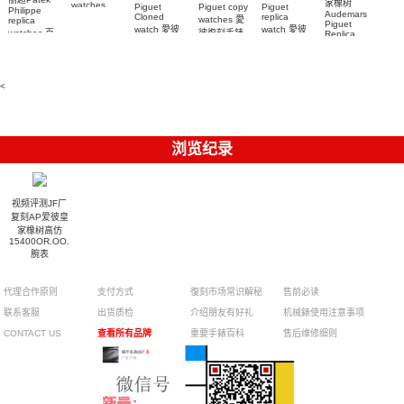
家橡树
watches
Piguet
Piguet copy
Piguet
Philippe
Audemars
6102R-001
Cloned
replica
watches 愛
replica
Piguet
百達翡麗高
watch 愛彼
watch 愛彼
watches 百
彼復刻手錶
Replica
仿手錶 腕表
高仿手錶
高仿手錶
watch
26240OR.OO.1320OR.08
99999
達翡麗復刻
99999
26240CE.OO.122
26239OR.OO.1220OR.01
26240OR.OO.D315CR.02
腕表
手錶
26240CE.OO.122
腕表
腕表
6104G-001
腕表
腕表
<
浏览纪录
视频评测JF厂
复刻AP爱彼皇
家橡树高仿
15400OR.OO.1220OR.02
腕表
代理合作原则
支付方式
復刻市场常识解秘
售前必读
联系客服
出货质检
介绍朋友有好礼
机械錶使用注意事项
CONTACT US
查看所有品牌
重要手錶百科
售后维修细则