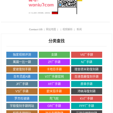
Contact US
|
网站地图
|
|
视频解析
|
新闻
分类查找
独家视频评测
女錶
V6厂手錶
萬國一比一錶
ZF厂手錶
N厂手錶
愛彼復刻手錶
卡地亞手錶
理查德米勒復刻錶
百年灵超A錶
V7厂手錶官网
百達翡麗復刻手錶
JF厂手錶
XF厂手錶
原单手錶
VS厂手錶
欧米茄手錶
沛納海復刻錶
罗杰杜彼錶
陀飞轮
KV厂手錶
宇舶復刻手錶网站
GR厂手錶
PPF厂手錶