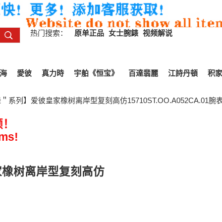
热门搜索：
原单正品
女士腕錶
视频解说
海
愛彼
真力時
宇舶《恒宝》
百達翡麗
江詩丹頓
积
军绿＂系列】爱彼皇家橡树离岸型复刻高仿15710ST.OO.A052CA.01腕
频！
ems!
皇家橡树离岸型复刻高仿