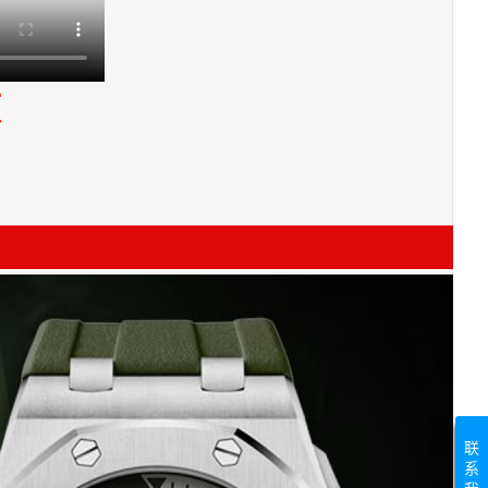
频
联
系