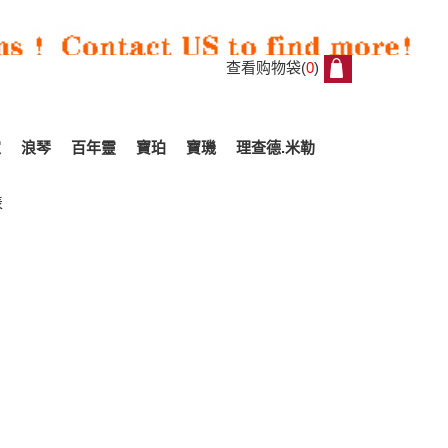
查看购物袋(
0
)
0
家
浪琴
百年靈
寶珀
寶璣
理查德.米勒
表