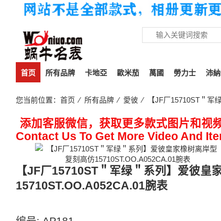
首页
所有品牌
卡地亞
歐米茄
萬國
勞力士
沛納
您当前位置：
首页
⁄
所有品牌
⁄
愛彼
⁄ 【JF厂15710ST＂
添加客服微信，获取更多款式图片和视
Contact Us To Get More Video And It
【JF厂15710ST＂军绿＂系列】爱彼
15710ST.OO.A052CA.01腕表
A.P皇家橡树离岸型15710ST＂军绿＂系列
编号:
AP181