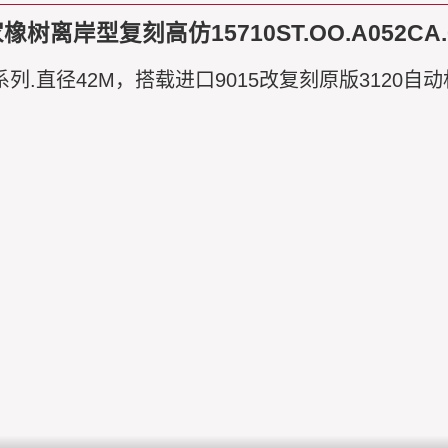
树离岸型复刻高仿15710ST.OO.A052CA
＂系列.直径42M，搭载进口9015改复刻原版3120自