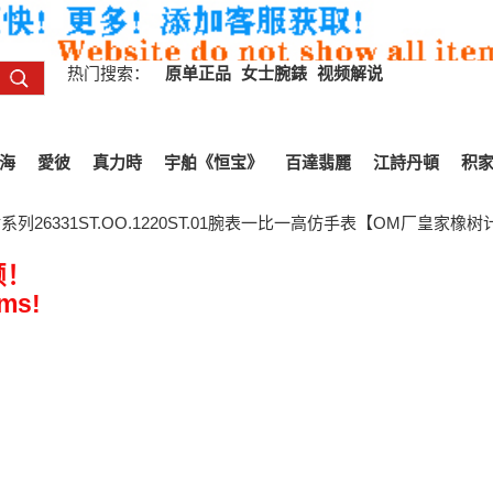
热门搜索：
原单正品
女士腕錶
视频解说
海
愛彼
真力時
宇舶《恒宝》
百達翡麗
江詩丹頓
积
列26331ST.OO.1220ST.01腕表一比一高仿手表【OM厂皇家橡树
频！
ems!