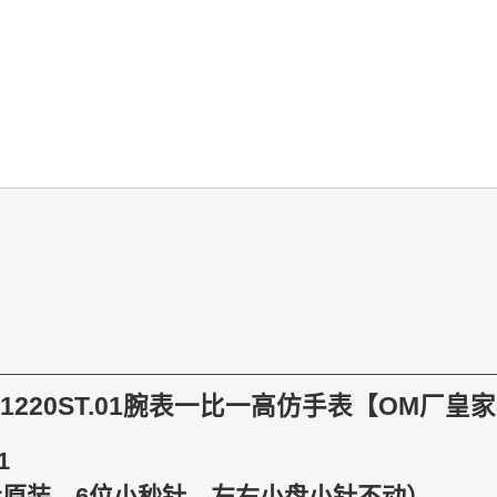
.1220ST.01腕表一比一高仿手表【OM厂
1
原装，6位小秒针，左右小盘小针不动）