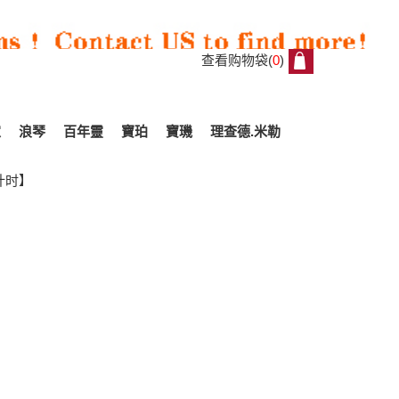
查看购物袋(
0
)
0
家
浪琴
百年靈
寶珀
寶璣
理查德.米勒
计时】