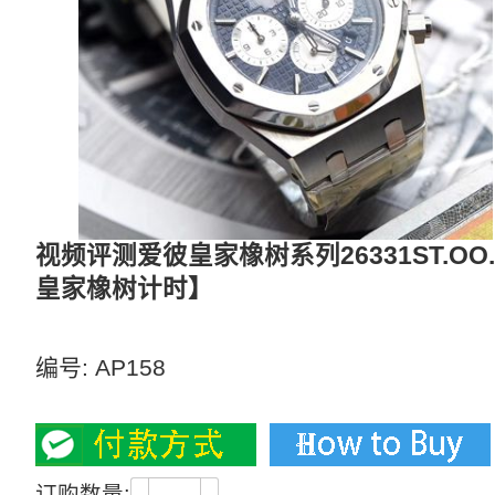
视频评测爱彼皇家橡树系列26331ST.OO
皇家橡树计时】
【独家视频评测】多面表盘可选，有金壳，银壳
编号:
AP158
3950
订购数量: