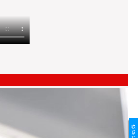
测
联
系