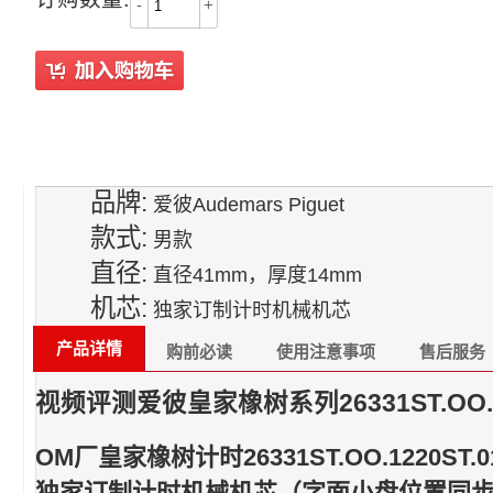
-
+
品牌:
爱彼Audemars Piguet
款式:
男款
直径:
直径41mm，厚度14mm
机芯:
独家订制计时机械机芯
产品详情
购前必读
使用注意事项
售后服务
视频评测爱彼皇家橡树系列26331ST.OO
OM厂皇家橡树计时26331ST.OO.1220ST.0
独家订制计时机械机芯（字面小盘位置同步