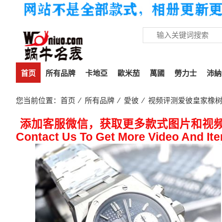
首页
所有品牌
卡地亞
歐米茄
萬國
勞力士
沛納
您当前位置：
首页
⁄
所有品牌
⁄
愛彼
⁄ 视频评测爱彼皇家橡树系
添加客服微信，获取更多款式图片和视
Contact Us To Get More Video And It