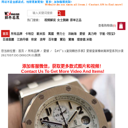
热门搜索：
视频解说
女士腕錶
原单正品
查看购物袋(
0
)
0
首页
所有品牌
卡地亞
歐米茄
萬國
勞力士
沛納海
愛彼
真力時
宇舶《恒宝》
百達翡麗
江詩丹頓
积家
浪琴
百年靈
寶珀
寶璣
理查德.米勒
您当前位置：
首页
⁄
所有品牌
⁄
愛彼
⁄ 【JF厂1:1复刻精仿手表】爱彼皇家橡树离岸型系列沙漠
26170ST.OO.D091CR.01腕表
添加客服微信，获取更多款式图片和视频！
Contact Us To Get More Video And Items!