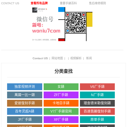
CONTACT US
查看所有品牌
重要手錶百科
售后维修细则
Contact US
|
网站地图
|
|
视频解析
|
新闻
分类查找
独家视频评测
女錶
V6厂手錶
萬國一比一錶
ZF厂手錶
N厂手錶
愛彼復刻手錶
卡地亞手錶
理查德米勒復刻錶
百年灵超A錶
V7厂手錶官网
百達翡麗復刻手錶
JF厂手錶
XF厂手錶
原单手錶