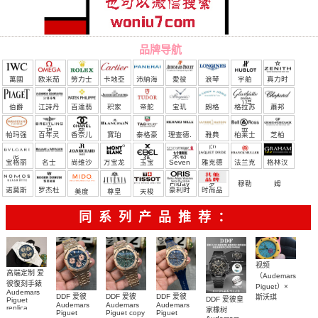
品牌导航
萬國
欧米茄
勞力士
卡地亞
沛納海
愛彼
浪琴
宇舶
真力时
（恒
伯爵
江詩丹
百達翡
积家
帝舵
宝玑
朗格
格拉苏
蕭邦
宝）
頓
麗
蒂
帕玛强
百年灵
香奈儿
寶珀
泰格豪
理查德.
雅典
柏莱士
芝柏
尼
雅
米勒
宝格丽
名士
尚维沙
万宝龙
玉宝
Seven
雅克德
法兰克
格林汉
Friday
罗
穆勒
姆
诺莫斯
罗杰杜
豪利时
时尚品
美度
尊皇
天梭
彼
牌/原单
同系列产品推荐：
视频
高端定制 爱
（Audemars
彼復刻手錶
Piguet）×
Audemars
DDF 爱彼
DDF 爱彼
DDF 爱彼
斯沃琪
DDF 爱彼皇
Piguet
Audemars
Audemars
Audemars
（Swatch）
replica
家橡树
Piguet
Piguet copy
Piguet
watches