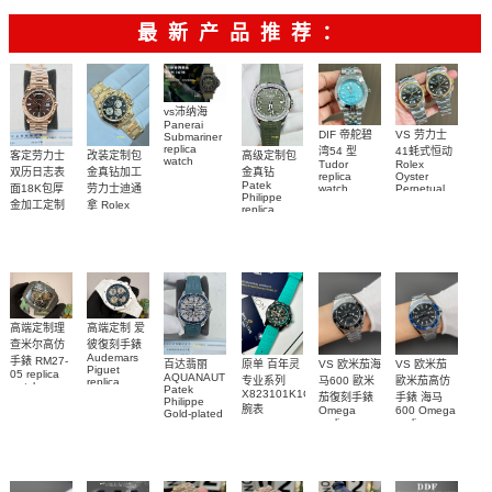
最新产品推荐：
vs沛纳海
Panerai
DIF 帝舵碧
VS 劳力士
Submariner
replica
湾54 型
41蚝式恒动
客定劳力士
改装定制包
高级定制包
watch
Tudor
Rolex
双历日志表
金真钻加工
金真钻
PAM01698
replica
Oyster
Patek
沛納海高仿
面18K包厚
劳力士迪通
watch
Perpetual
Philippe
M79000-
replica
手錶
金加工定制
拿 Rolex
replica
watch
0001 高仿手
PAM1698
Daytona
勞力士包金
watch百达翡
m134303-
replica
錶腕表
腕表
復刻手錶
0001高仿手
丽
watch
Rolex
custom gold
AQUANAUT
錶腕表
replica
and
5267/200A-
watch
diamonds
011復刻手錶
m126508-
腕表
0003腕表
高端定制理
高端定制 爱
查米尔高仿
彼復刻手錶
Audemars
手錶 RM27-
百达翡丽
原单 百年灵
VS 欧米茄海
VS 欧米茄
Piguet
05 replica
AQUANAUT
专业系列
马600 歐米
歐米茄高仿
replica
watch
Patek
watches
X823101K1C1S1
茄復刻手錶
手錶 海马
Richard
Philippe
26579CB.OO.1225CB.01
腕表
Mille RM 27-
Omega
600 Omega
Gold-plated
腕表
replica
replica
real
05腕表
watches
watches
diamonds
217.30.42.21.01.001
217.30.42.21.01.
Replica
watch
腕表
腕表
5268/461G-
001包金真