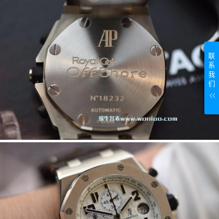
联
系
我
们