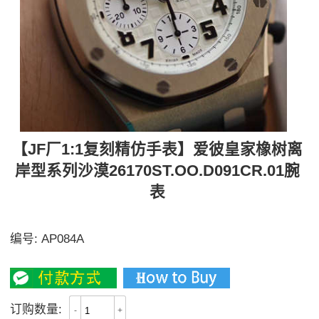
【JF厂1:1复刻精仿手表】爱彼皇家橡树离
岸型系列沙漠26170ST.OO.D091CR.01腕
表
代号“沙漠“市面最强版本
编号:
AP084A
4700
订购数量:
-
+