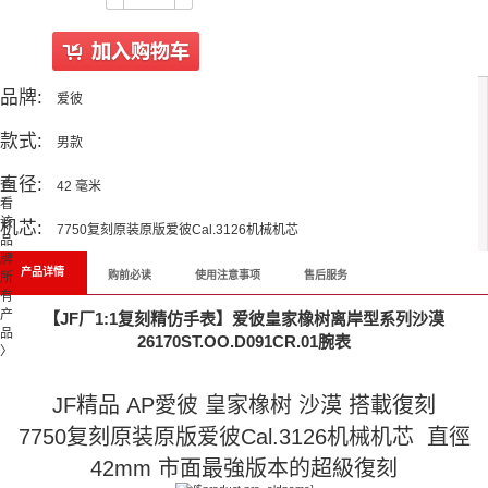
品牌:
爱彼
款式:
男款
直径:
查
42 毫米
看
该
机芯:
7750复刻原装原版爱彼Cal.3126机械机芯
品
牌
产品详情
购前必读
使用注意事项
售后服务
所
有
产
【JF厂1:1复刻精仿手表】爱彼皇家橡树离岸型系列沙漠
品
26170ST.OO.D091CR.01腕表
〉
JF精品 AP愛彼 皇家橡树 沙漠 搭載復刻
7750复刻原装原版爱彼Cal.3126机械机芯 直徑
42mm 市面最強版本的超級復刻