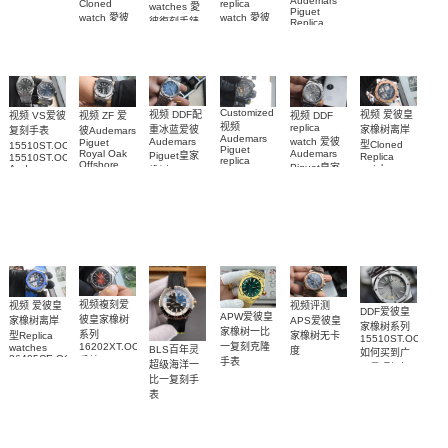
最新联名推
Audemars
Cloned
replica
watches 愛
26579CB.OO.1225CB.01
Piguet
出的 Royal
watch 愛彼
watch 愛彼
腕表
彼復刻手錶
Replica
Pop
高仿手錶
高仿手錶
watch
26240OR.OO.1320OR.08
99999
Bioceramic
99999
26240CE.OO.1225CE.98
26239OR.OO.1220OR.01
26240OR.OO.D315CR.02
腕表
系列怀表
26240CE.OO.1225CE.02
腕表
腕表
腕表
Customized
视频 爱彼皇
视频 DDF配
视频 VS爱彼
视频 DDF
视频 ZF 爱
视频
replica
家橡树离岸
重冰蓝爱彼
复刻手表
彼Audemars
Audemars
watch 爱彼
Audemars
Piguet
型Cloned
15510ST.OO.1320ST.06，
Piguet
Audemars
Royal Oak
Piguet皇家
Replica
15510ST.OO.1320ST.09
replica
Offshore
Piguet皇家
watch
Audemars
橡树Replica
watches 皇
replica
26471SR.OO.D10
Piguet
橡树系列
watch
watch
家橡树系列
replica
腕表
15510BC.OO.1320BC.02
15510ST.OO.1320ST.10
15710ST.OO.A002CA.01
watch
15416CE.OO.1225CE.01
腕表
腕表
腕表
腕表
视频複刻爱
视频评测
视频 爱彼皇
DDF爱彼皇
APW爱彼皇
彼皇家橡树
APS爱彼皇
家橡树离岸
家橡树系列
家橡树一比
系列
家橡树无卡
型Replica
15510ST.OO.1320
一复刻克隆
16202XT.OO.1240XT.01
watches
BLS百年灵
度
如何买到广
26405CE.OO.A030CA.01
手錶
手表
26240OR.OO.1320OR.05
超级海洋一
州最顶级复
腕表
15553BA.OO.1356BA.04
顶级1:1复刻
比一复刻手
刻表腕表
腕表
手表腕表
表
U17375211B1S1
腕表