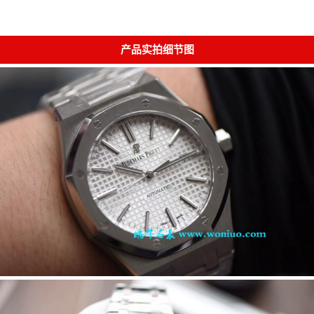
产品实拍细节图