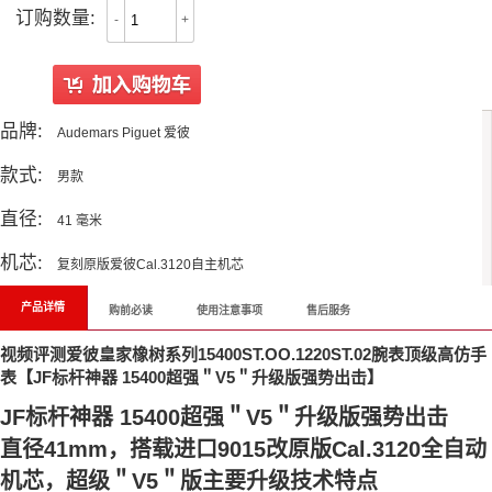
订购数量:
-
+
品牌:
Audemars Piguet 爱彼
款式:
男款
直径:
41 毫米
机芯:
复刻原版爱彼Cal.3120自主机芯
产品详情
购前必读
使用注意事项
售后服务
视频评测爱彼皇家橡树系列15400ST.OO.1220ST.02腕表顶级高仿手
表【JF标杆神器 15400超强＂V5＂升级版强势出击】
JF标杆神器 15400超强＂V5＂升级版强势出击
直径41mm，搭载进口9015改原版Cal.3120全自动
机芯，超级＂V5＂版主要升级技术特点