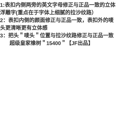
1:表扣内侧两旁的英文字母修正与正品一致的立体
浮雕字(重点在于字体上细腻的拉沙纹路）
2：表扣内侧的颜面修正与正品一致，表扣外的唛
头更清晰更有立体感
3：把头＂唛头＂位置与拉沙纹路修正与正品一致
超级皇家橡树＂15400＂【JF出品】