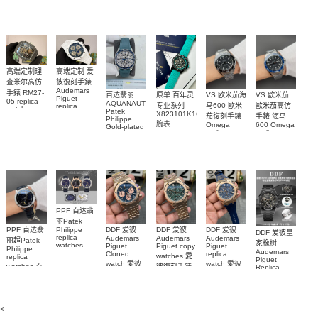
PAM1698
Daytona
勞力士包金
watch百达翡
m134303-
replica
錶腕表
腕表
復刻手錶
0001高仿手
丽
watch
Rolex
custom gold
AQUANAUT
錶腕表
replica
and
5267/200A-
watch
diamonds
011復刻手錶
m126508-
腕表
0003腕表
高端定制理
高端定制 爱
查米尔高仿
彼復刻手錶
Audemars
手錶 RM27-
百达翡丽
原单 百年灵
VS 欧米茄海
VS 欧米茄
Piguet
05 replica
AQUANAUT
专业系列
马600 歐米
歐米茄高仿
replica
watch
Patek
watches
X823101K1C1S1
茄復刻手錶
手錶 海马
Richard
Philippe
26579CB.OO.1225CB.01
腕表
Mille RM 27-
Omega
600 Omega
Gold-plated
腕表
replica
replica
real
05腕表
watches
watches
diamonds
217.30.42.21.01.001
217.30.42.21.01.
Replica
watch
腕表
腕表
5268/461G-
001包金真
钻 腕表
PPF 百达翡
丽Patek
Philippe
PPF 百达翡
DDF 爱彼
DDF 爱彼
DDF 爱彼
DDF 爱彼皇
replica
Audemars
Audemars
Audemars
丽超Patek
家橡树
watches
Piguet
Piguet copy
Piguet
Philippe
Audemars
6102R-001
Cloned
replica
watches 愛
replica
Piguet
百達翡麗高
watch 愛彼
watch 愛彼
watches 百
彼復刻手錶
Replica
仿手錶 腕表
高仿手錶
高仿手錶
watch
26240OR.OO.1320OR.08
99999
達翡麗復刻
99999
26240CE.OO.122
26239OR.OO.1220OR.01
26240OR.OO.D315CR.02
腕表
手錶
26240CE.OO.122
腕表
腕表
6104G-001
腕表
腕表
<