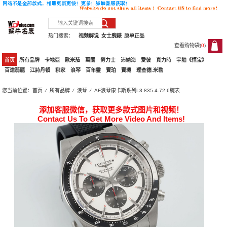
热门搜索：
视频解说
女士腕錶
原单正品
查看购物袋(
0
)
0
首页
所有品牌
卡地亞
歐米茄
萬國
勞力士
沛納海
愛彼
真力時
宇舶《恒宝》
百達翡麗
江詩丹頓
积家
浪琴
百年靈
寶珀
寶璣
理查德.米勒
您当前位置：
首页
⁄
所有品牌
⁄
浪琴
⁄ AF浪琴康卡斯系列L3.835.4.72.6腕表
添加客服微信，获取更多款式图片和视频！
Contact Us To Get More Video And Items!