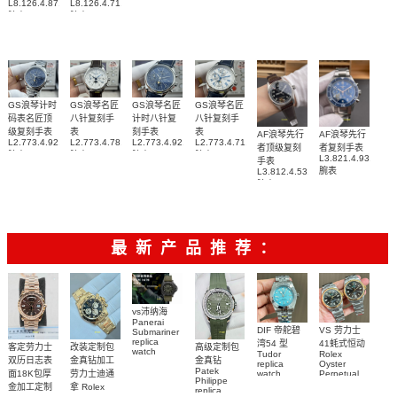
L8.126.4.87.6
L8.126.4.71.6
腕表
腕表
GS浪琴计时
GS浪琴名匠
GS浪琴名匠
GS浪琴名匠
码表名匠顶
八针复刻手
计时八针复
八针复刻手
级复刻手表
表
刻手表
表
AF浪琴先行
AF浪琴先行
L2.773.4.92.6
L2.773.4.78.3
L2.773.4.92.0
L2.773.4.71.2
者顶级复刻
者复刻手表
腕表
腕表
腕表
腕表
L3.821.4.93.6
手表
腕表
L3.812.4.53.2
腕表
最新产品推荐：
vs沛纳海
Panerai
DIF 帝舵碧
VS 劳力士
Submariner
replica
湾54 型
41蚝式恒动
客定劳力士
改装定制包
高级定制包
watch
Tudor
Rolex
双历日志表
金真钻加工
金真钻
PAM01698
replica
Oyster
Patek
沛納海高仿
面18K包厚
劳力士迪通
watch
Perpetual
Philippe
M79000-
replica
手錶
金加工定制
拿 Rolex
replica
watch
0001 高仿手