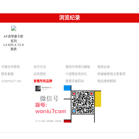
浏览纪录
AF浪琴康卡斯
系列
L3.835.4.72.6
腕表
代理合作原则
支付方式
復刻市场常识解秘
售前必读
联系客服
出货质检
介绍朋友有好礼
机械錶使用注意事项
CONTACT US
查看所有品牌
重要手錶百科
售后维修细则