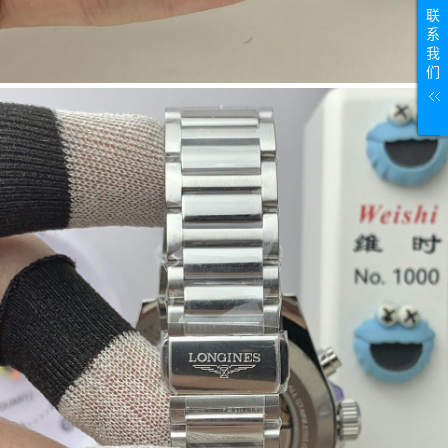
联
系
我
们