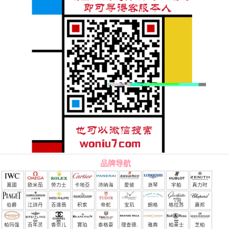
品牌导航
萬國
欧米茄
勞力士
卡地亞
沛納海
愛彼
浪琴
宇舶
真力时
（恒
伯爵
江詩丹
百達翡
积家
帝舵
宝玑
朗格
格拉苏
蕭邦
宝）
頓
麗
蒂
帕玛强
百年灵
香奈儿
寶珀
泰格豪
理查德.
雅典
柏莱士
芝柏