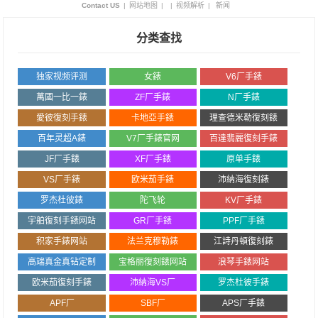
Contact US
|
网站地图
|
|
视频解析
|
新闻
分类查找
独家视频评测
女錶
V6厂手錶
萬國一比一錶
ZF厂手錶
N厂手錶
愛彼復刻手錶
卡地亞手錶
理查德米勒復刻錶
百年灵超A錶
V7厂手錶官网
百達翡麗復刻手錶
JF厂手錶
XF厂手錶
原单手錶
VS厂手錶
欧米茄手錶
沛納海復刻錶
罗杰杜彼錶
陀飞轮
KV厂手錶
宇舶復刻手錶网站
GR厂手錶
PPF厂手錶
积家手錶网站
法兰克穆勒錶
江詩丹頓復刻錶
高端真金真钻定制
宝格丽復刻錶网站
浪琴手錶网站
欧米茄復刻手錶
沛納海VS厂
罗杰杜彼手錶
APF厂
SBF厂
APS厂手錶