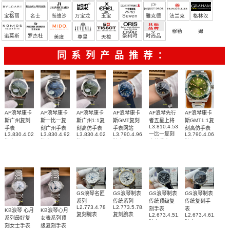
尼
雅
米勒
宝格丽
名士
尚维沙
万宝龙
玉宝
Seven
雅克德
法兰克
格林汉
Friday
罗
穆勒
姆
诺莫斯
罗杰杜
豪利时
时尚品
美度
尊皇
天梭
彼
牌/原单
同系列产品推荐：
AF浪琴康卡
AF浪琴康卡
AF浪琴康卡
AF浪琴康卡
AF浪琴先行
AF浪琴康卡
斯广州复刻
斯一比一复
斯广州1:1复
斯GMT复刻
者五星上将
斯GMT1:1复
L3.810.4.53.0
手表
刻广州手表
刻高仿手表
手表网站
刻高仿手表
一比一复刻
L3.830.4.02.9
L3.830.4.92.6
L3.830.4.02.6
L3.790.4.96.9
L3.790.4.06.6
腕表
腕表
腕表
腕表
高仿手表
腕表
GS浪琴名匠
GS浪琴制表
GS浪琴制表
GS浪琴制表
系列
传统系列
传统顶级复
传统复刻手
L2.773.4.78.6
L2.773.5.78.7
刻手表
表
KB浪琴 心月
KB浪琴心月
复刻腕表
复刻腕表
L2.673.4.51.7
L2.673.4.61.2
系列最好复
女表系列顶
腕表
腕表
刻女士手表
级复刻手表