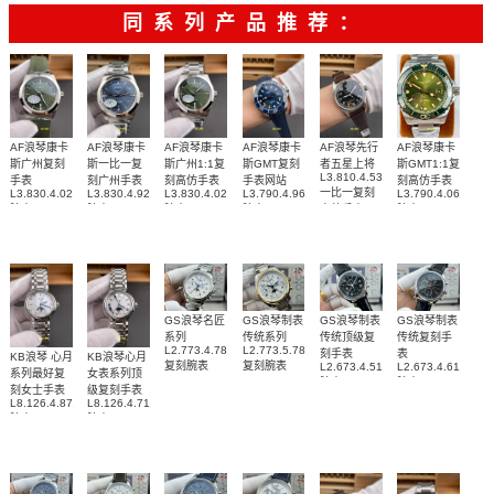
彼
牌/原单
同系列产品推荐：
AF浪琴康卡
AF浪琴康卡
AF浪琴康卡
AF浪琴康卡
AF浪琴先行
AF浪琴康卡
斯广州复刻
斯一比一复
斯广州1:1复
斯GMT复刻
者五星上将
斯GMT1:1复
L3.810.4.53.0
手表
刻广州手表
刻高仿手表
手表网站
刻高仿手表
一比一复刻
L3.830.4.02.9
L3.830.4.92.6
L3.830.4.02.6
L3.790.4.96.9
L3.790.4.06.6
腕表
腕表
腕表
腕表
高仿手表
腕表
GS浪琴名匠
GS浪琴制表
GS浪琴制表
GS浪琴制表
系列
传统系列
传统顶级复
传统复刻手
L2.773.4.78.6
L2.773.5.78.7
刻手表
表
KB浪琴 心月
KB浪琴心月
复刻腕表
复刻腕表
L2.673.4.51.7
L2.673.4.61.2
系列最好复
女表系列顶
腕表
腕表
刻女士手表
级复刻手表
L8.126.4.87.6
L8.126.4.71.6
腕表
腕表