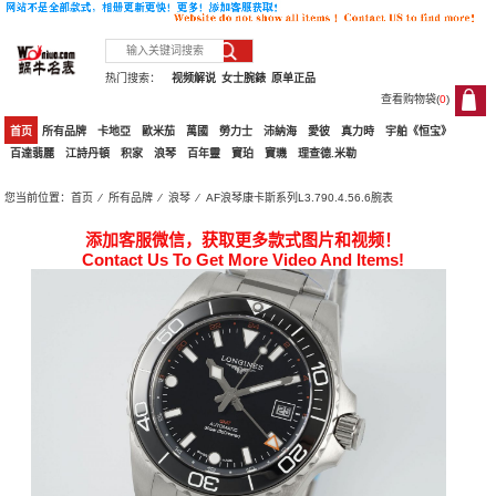
热门搜索：
视频解说
女士腕錶
原单正品
查看购物袋(
0
)
0
首页
所有品牌
卡地亞
歐米茄
萬國
勞力士
沛納海
愛彼
真力時
宇舶《恒宝》
百達翡麗
江詩丹頓
积家
浪琴
百年靈
寶珀
寶璣
理查德.米勒
您当前位置：
首页
⁄
所有品牌
⁄
浪琴
⁄ AF浪琴康卡斯系列L3.790.4.56.6腕表
添加客服微信，获取更多款式图片和视频！
Contact Us To Get More Video And Items!