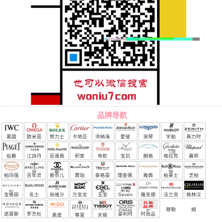
品牌导航
萬國
欧米茄
勞力士
卡地亞
沛納海
愛彼
浪琴
宇舶
真力时
（恒
伯爵
江詩丹
百達翡
积家
帝舵
宝玑
朗格
格拉苏
蕭邦
宝）
頓
麗
蒂
帕玛强
百年灵
香奈儿
寶珀
泰格豪
理查德.
雅典
柏莱士
芝柏
尼
雅
米勒
宝格丽
名士
尚维沙
万宝龙
玉宝
Seven
雅克德
法兰克
格林汉
Friday
罗
穆勒
姆
诺莫斯
罗杰杜
豪利时
时尚品
美度
尊皇
天梭