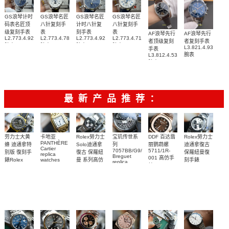
GS浪琴计时
GS浪琴名匠
GS浪琴名匠
GS浪琴名匠
码表名匠顶
八针复刻手
计时八针复
八针复刻手
级复刻手表
表
刻手表
表
AF浪琴先行
AF浪琴先行
L2.773.4.92.6
L2.773.4.78.3
L2.773.4.92.0
L2.773.4.71.2
者顶级复刻
者复刻手表
腕表
腕表
腕表
腕表
L3.821.4.93.6
手表
腕表
L3.812.4.53.2
腕表
最新产品推荐：
Rolex勞力士
劳力士大黄
卡地亚
宝玑传世系
DDF 百达翡
Rolex勞力士
PANTHÈRE
Solo迪通拿
蜂 迪通拿特
列
丽鹦鹉螺
迪通拿復古
Cartier
7057BB/G9/9W6
5711/1R-
復古 保羅紐
别版 復刻手
保羅紐曼復
replica
Breguet
001 高仿手
曼 系列高仿
錶Rolex
watches
刻手錶
replica
WJPN0016
錶 Patek
Bumblebee
Rolex Paul
復刻手錶
watches 寶
blaken
Philippe
Newman
卡地亞復刻
璣高仿手錶
Daytona
Nautilus
replica
手錶 腕表
Replica
replica
watch
腕表
Watch
watch