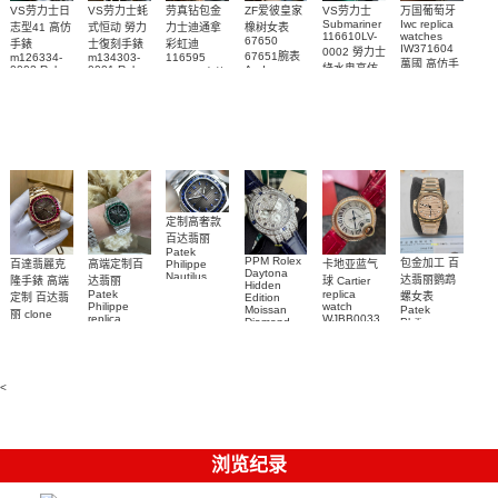
VS劳力士日
VS劳力士蚝
劳真钻包金
ZF爱彼皇家
VS劳力士
万国葡萄牙
Submariner
Iwc replica
志型41 高仿
式恒动 勞力
力士迪通拿
橡树女表
116610LV-
watches
67650
手錶
士復刻手錶
彩虹迪
IW371604
0002 勞力士
67651腕表
m126334-
m134303-
116595
萬國 高仿手
綠水鬼高仿
0002 Rolex
0001 Rolex
Audemars
RBOW 高仿
錶 腕表
Replica
Oyster
Piguet
手錶(绿水
手表腕錶
Perpetual
Replica
watch 腕表
鬼)Rolex
replica
Replica
watch 愛彼
Rolex watch
Green Dial
watch 腕表
高仿手錶
Rainbow
(Green
Submariner)
Replica
watch
定制高奢款
百达翡丽
Patek
PPM Rolex
包金加工 百
百達翡麗克
高端定制百
卡地亚蓝气
Philippe
Daytona
Nautilus
达翡丽鹦鹉
隆手錶 高端
达翡丽
球 Cartier
Hidden
replica
Patek
replica
螺女表
定制 百达翡
Edition
watch
Philippe
watch
Moissan
Patek
5711/111P-
丽 clone
replica
WJBB0033
Diamond
Philippe
Patek
001 百達翡
watches
Replica
卡地亞藍氣
replica
Philippe
5711/113P-
麗高仿手錶
Watch
watch
球高仿手錶
replica
001腕表百
7118/1R-
腕表
watches
腕表
010腕表
達翡麗復刻
5723/112R-
<
001腕表
手錶
浏览纪录