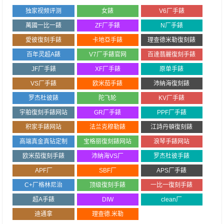
独家视频评测
女錶
V6厂手錶
萬國一比一錶
ZF厂手錶
N厂手錶
愛彼復刻手錶
卡地亞手錶
理查德米勒復刻錶
百年灵超A錶
V7厂手錶官网
百達翡麗復刻手錶
JF厂手錶
XF厂手錶
原单手錶
VS厂手錶
欧米茄手錶
沛納海復刻錶
罗杰杜彼錶
陀飞轮
KV厂手錶
宇舶復刻手錶网站
GR厂手錶
PPF厂手錶
积家手錶网站
法兰克穆勒錶
江詩丹頓復刻錶
高端真金真钻定制
宝格丽復刻錶网站
浪琴手錶网站
欧米茄復刻手錶
沛納海VS厂
罗杰杜彼手錶
APF厂
SBF厂
APS厂手錶
C+厂格林尼治
顶级復刻手錶
一比一復刻手錶
超A手錶
DIW
clean厂
迪通拿
理查德.米勒