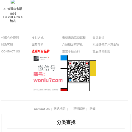
AF浪琴康卡斯
系列
L3.790.4.56.6
腕表
代理合作原则
支付方式
復刻市场常识解秘
售前必读
联系客服
出货质检
介绍朋友有好礼
机械錶使用注意事项
CONTACT US
查看所有品牌
重要手錶百科
售后维修细则
Contact US
|
网站地图
|
|
视频解析
|
新闻
分类查找