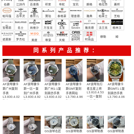
（恒
伯爵
江詩丹
百達翡
积家
帝舵
宝玑
朗格
格拉苏
蕭邦
宝）
頓
麗
蒂
帕玛强
百年灵
香奈儿
寶珀
泰格豪
理查德.
雅典
柏莱士
芝柏
尼
雅
米勒
宝格丽
名士
尚维沙
万宝龙
玉宝
Seven
雅克德
法兰克
格林汉
Friday
罗
穆勒
姆
诺莫斯
罗杰杜
豪利时
时尚品
美度
尊皇
天梭
彼
牌/原单
同系列产品推荐：
AF浪琴康卡
AF浪琴康卡
AF浪琴康卡
AF浪琴康卡
AF浪琴先行
AF浪琴康卡
斯广州复刻
斯一比一复
斯广州1:1复
斯GMT复刻
者五星上将
斯GMT1:1复
L3.810.4.53.0
手表
刻广州手表
刻高仿手表
手表网站
刻高仿手表
一比一复刻
L3.830.4.02.9
L3.830.4.92.6
L3.830.4.02.6
L3.790.4.96.9
L3.790.4.06.6
腕表
腕表
腕表
腕表
高仿手表
腕表
GS浪琴名匠
GS浪琴制表
GS浪琴制表
GS浪琴制表