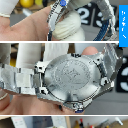
联
系
我
们