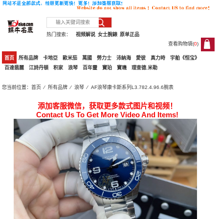
热门搜索：
视频解说
女士腕錶
原单正品
查看购物袋(
0
)
0
首页
所有品牌
卡地亞
歐米茄
萬國
勞力士
沛納海
愛彼
真力時
宇舶《恒宝》
百達翡麗
江詩丹頓
积家
浪琴
百年靈
寶珀
寶璣
理查德.米勒
您当前位置：
首页
⁄
所有品牌
⁄
浪琴
⁄ AF浪琴康卡斯系列L3.782.4.96.6腕表
添加客服微信，获取更多款式图片和视频！
Contact Us To Get More Video And Items!