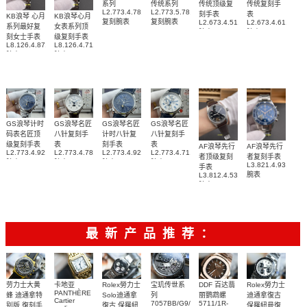
系列
传统系列
传统顶级复
传统复刻手
L2.773.4.78.6
L2.773.5.78.7
刻手表
表
KB浪琴 心月
KB浪琴心月
复刻腕表
复刻腕表
L2.673.4.51.7
L2.673.4.61.2
系列最好复
女表系列顶
腕表
腕表
刻女士手表
级复刻手表
L8.126.4.87.6
L8.126.4.71.6
腕表
腕表
GS浪琴计时
GS浪琴名匠
GS浪琴名匠
GS浪琴名匠
码表名匠顶
八针复刻手
计时八针复
八针复刻手
级复刻手表
表
刻手表
表
AF浪琴先行
AF浪琴先行
L2.773.4.92.6
L2.773.4.78.3
L2.773.4.92.0
L2.773.4.71.2
者顶级复刻
者复刻手表
腕表
腕表
腕表
腕表
L3.821.4.93.6
手表
腕表
L3.812.4.53.2
腕表
最新产品推荐：
Rolex勞力士
劳力士大黄
卡地亚
宝玑传世系
DDF 百达翡
Rolex勞力士
PANTHÈRE
Solo迪通拿
蜂 迪通拿特
列
丽鹦鹉螺
迪通拿復古
Cartier
7057BB/G9/9W6
5711/1R-
復古 保羅紐
别版 復刻手
保羅紐曼復