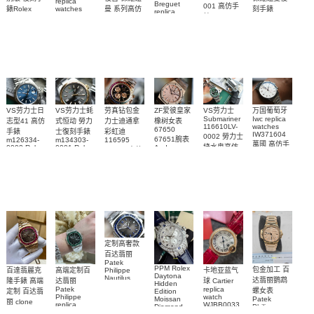
replica
Breguet
001 高仿手
曼 系列高仿
錶Rolex
watches
刻手錶
replica
WJPN0016
錶 Patek
Bumblebee
Rolex Paul
復刻手錶
watches 寶
blaken
Philippe
Newman
卡地亞復刻
璣高仿手錶
Daytona
Nautilus
replica
手錶 腕表
Replica
replica
watch
腕表
Watch
watch
VS劳力士日
VS劳力士蚝
劳真钻包金
ZF爱彼皇家
VS劳力士
万国葡萄牙
Submariner
Iwc replica
志型41 高仿
式恒动 勞力
力士迪通拿
橡树女表
116610LV-
watches
67650
手錶
士復刻手錶
彩虹迪
IW371604
0002 勞力士
67651腕表
m126334-
m134303-
116595
萬國 高仿手
綠水鬼高仿
0002 Rolex
0001 Rolex
Audemars
RBOW 高仿
錶 腕表
Replica
Oyster
Piguet
手錶(绿水
手表腕錶
Perpetual
Replica
watch 腕表
鬼)Rolex
replica
Replica
watch 愛彼
Rolex watch
Green Dial
watch 腕表
高仿手錶
Rainbow
(Green
Submariner)
Replica
watch
定制高奢款
百达翡丽
Patek
PPM Rolex
包金加工 百
百達翡麗克
高端定制百
卡地亚蓝气
Philippe
Daytona
Nautilus
达翡丽鹦鹉
隆手錶 高端
达翡丽
球 Cartier
Hidden
replica
Patek
replica
螺女表
定制 百达翡
Edition
watch
Philippe
watch
Moissan
Patek
5711/111P-
丽 clone
replica
WJBB0033
Diamond
Philippe
Patek
001 百達翡
watches