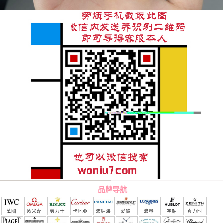
品牌导航
萬國
欧米茄
勞力士
卡地亞
沛納海
愛彼
浪琴
宇舶
真力时