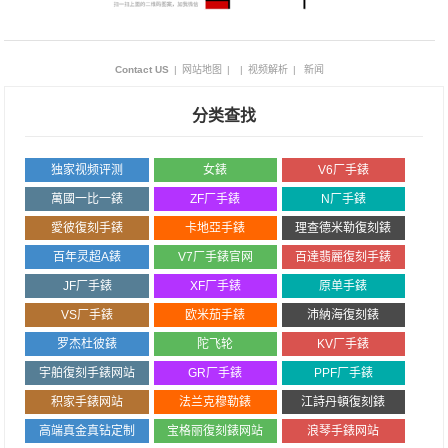
Contact US
|
网站地图
|
|
视频解析
|
新闻
分类查找
独家视频评测
女錶
V6厂手錶
萬國一比一錶
ZF厂手錶
N厂手錶
愛彼復刻手錶
卡地亞手錶
理查德米勒復刻錶
百年灵超A錶
V7厂手錶官网
百達翡麗復刻手錶
JF厂手錶
XF厂手錶
原单手錶
VS厂手錶
欧米茄手錶
沛納海復刻錶
罗杰杜彼錶
陀飞轮
KV厂手錶
宇舶復刻手錶网站
GR厂手錶
PPF厂手錶
积家手錶网站
法兰克穆勒錶
江詩丹頓復刻錶
高端真金真钻定制
宝格丽復刻錶网站
浪琴手錶网站