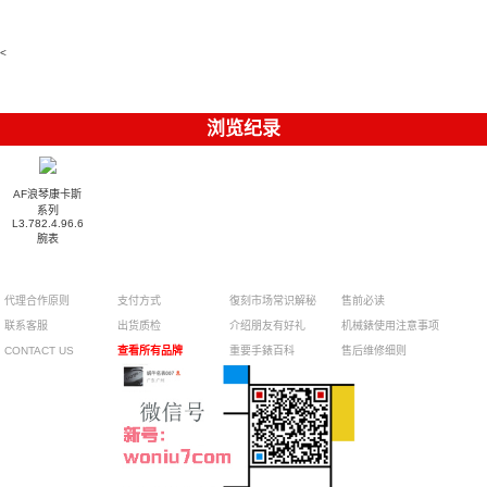
Replica
卡地亞藍氣
replica
Philippe
5711/113P-
麗高仿手錶
Watch
watch
球高仿手錶
replica
001腕表百
7118/1R-
腕表
watches
腕表
010腕表
達翡麗復刻
5723/112R-
<
001腕表
手錶
浏览纪录
AF浪琴康卡斯
系列
L3.782.4.96.6
腕表
代理合作原则
支付方式
復刻市场常识解秘
售前必读
联系客服
出货质检
介绍朋友有好礼
机械錶使用注意事项
CONTACT US
查看所有品牌
重要手錶百科
售后维修细则