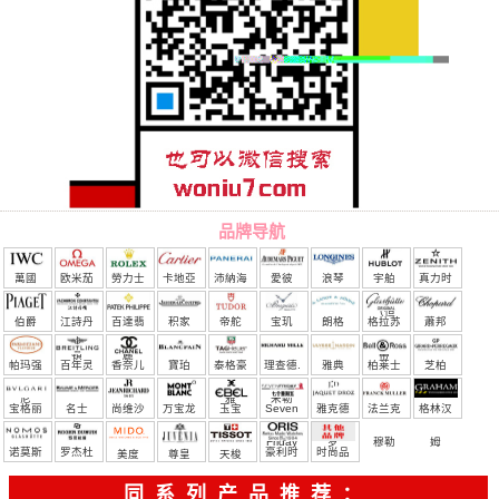
品牌导航
萬國
欧米茄
勞力士
卡地亞
沛納海
愛彼
浪琴
宇舶
真力时
（恒
伯爵
江詩丹
百達翡
积家
帝舵
宝玑
朗格
格拉苏
蕭邦
宝）
頓
麗
蒂
帕玛强
百年灵
香奈儿
寶珀
泰格豪
理查德.
雅典
柏莱士
芝柏
尼
雅
米勒
宝格丽
名士
尚维沙
万宝龙
玉宝
Seven
雅克德
法兰克
格林汉
Friday
罗
穆勒
姆
诺莫斯
罗杰杜
豪利时
时尚品
美度
尊皇
天梭
彼
牌/原单
同系列产品推荐：