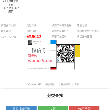
AF浪琴康卡斯
系列
L3.782.3.56.7
腕表
代理合作原则
支付方式
復刻市场常识解秘
售前必读
联系客服
出货质检
介绍朋友有好礼
机械錶使用注意事项
CONTACT US
查看所有品牌
重要手錶百科
售后维修细则
Contact US
|
网站地图
|
|
视频解析
|
新闻
分类查找
独家视频评测
女錶
V6厂手錶