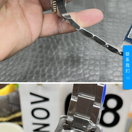
联
系
我
们