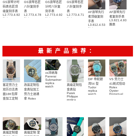
GS浪琴计时
GS浪琴名匠
GS浪琴名匠
GS浪琴名匠
码表名匠顶
八针复刻手
计时八针复
八针复刻手
级复刻手表
表
刻手表
表
AF浪琴先行
AF浪琴先行
L2.773.4.92.6
L2.773.4.78.3
L2.773.4.92.0
L2.773.4.71.2
者顶级复刻
者复刻手表
腕表
腕表
腕表
腕表
L3.821.4.93.6
手表
腕表
L3.812.4.53.2
腕表
最新产品推荐：
vs沛纳海
Panerai
DIF 帝舵碧
VS 劳力士
Submariner
replica
湾54 型
41蚝式恒动
客定劳力士
改装定制包
高级定制包
watch
Tudor
Rolex
双历日志表
金真钻加工
金真钻
PAM01698
replica
Oyster
Patek
沛納海高仿
面18K包厚
劳力士迪通
watch
Perpetual
Philippe
M79000-
replica
手錶
金加工定制
拿 Rolex
replica
watch
0001 高仿手
PAM1698
Daytona
勞力士包金
watch百达翡
m134303-
replica
錶腕表
腕表
復刻手錶
0001高仿手
丽
watch
Rolex
custom gold
AQUANAUT
錶腕表
replica
and
5267/200A-
watch
diamonds
011復刻手錶
m126508-
腕表
0003腕表
高端定制理
高端定制 爱