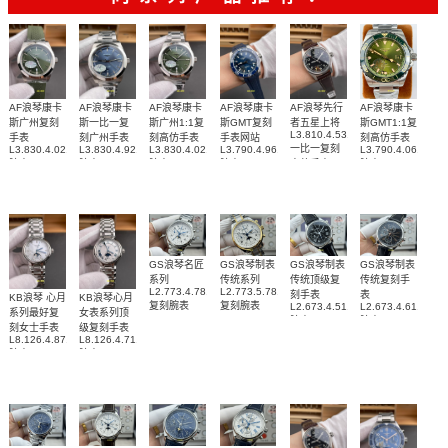
AF浪琴康卡
AF浪琴康卡
AF浪琴康卡
AF浪琴康卡
AF浪琴先行
AF浪琴康卡
斯广州复刻
斯一比一复
斯广州1:1复
斯GMT复刻
者五星上将
斯GMT1:1复
L3.810.4.53.0
手表
刻广州手表
刻高仿手表
手表网站
刻高仿手表
一比一复刻
L3.830.4.02.9
L3.830.4.92.6
L3.830.4.02.6
L3.790.4.96.9
L3.790.4.06.6
腕表
腕表
腕表
腕表
高仿手表
腕表
GS浪琴名匠
GS浪琴制表
GS浪琴制表
GS浪琴制表
系列
传统系列
传统顶级复
传统复刻手
L2.773.4.78.6
L2.773.5.78.7
刻手表
表
KB浪琴 心月
KB浪琴心月
复刻腕表
复刻腕表
L2.673.4.51.7
L2.673.4.61.2
系列最好复
女表系列顶
腕表
腕表
刻女士手表
级复刻手表
L8.126.4.87.6
L8.126.4.71.6
腕表
腕表