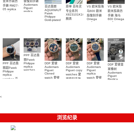
查米尔高仿
彼復刻手錶
Audemars
手錶 RM27-
百达翡丽
原单 百年灵
VS 欧米茄海
VS 欧米茄
Piguet
05 replica
AQUANAUT
专业系列
马600 歐米
歐米茄高仿
replica
watch
Patek
watches
X823101K1C1S1
茄復刻手錶
手錶 海马
Richard
Philippe
26579CB.OO.1225CB.01
腕表
Mille RM 27-
Omega
600 Omega
Gold-plated
腕表
replica
replica
real
05腕表
watches
watches
diamonds
217.30.42.21.01.001
217.30.42.21.01.
Replica
watch
腕表
腕表
5268/461G-
001包金真
钻 腕表
PPF 百达翡
丽Patek
Philippe
PPF 百达翡
DDF 爱彼
DDF 爱彼
DDF 爱彼
DDF 爱彼皇
replica
Audemars
Audemars
Audemars
丽超Patek
家橡树
watches
Piguet
Piguet copy
Piguet
Philippe
Audemars
6102R-001
Cloned
replica
watches 愛
replica
Piguet
百達翡麗高
watch 愛彼
watch 愛彼
watches 百
彼復刻手錶
Replica
仿手錶 腕表
高仿手錶
高仿手錶
watch
26240OR.OO.1320OR.08
99999
達翡麗復刻
99999
26240CE.OO.122
26239OR.OO.1220OR.01
26240OR.OO.D315CR.02
腕表
手錶
26240CE.OO.122
腕表
腕表
6104G-001
腕表
腕表
<
浏览纪录