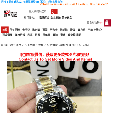
热门搜索：
视频解说
女士腕錶
原单正品
查看购物袋(
0
)
0
首页
所有品牌
卡地亞
歐米茄
萬國
勞力士
沛納海
愛彼
真力時
宇舶《恒宝》
百達翡麗
江詩丹頓
积家
浪琴
百年靈
寶珀
寶璣
理查德.米勒
您当前位置：
首页
⁄
所有品牌
⁄
浪琴
⁄ AF浪琴康卡斯系列L3.782.3.56.7腕表
添加客服微信，获取更多款式图片和视频！
Contact Us To Get More Video And Items!