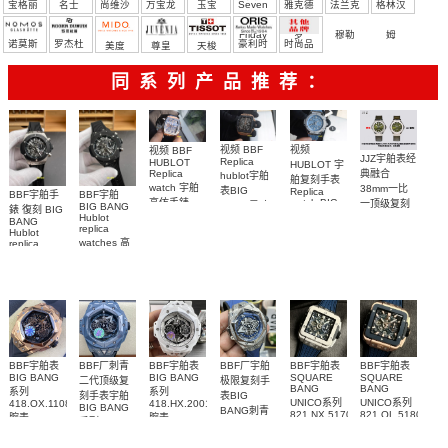
宝格丽
名士
尚维沙
万宝龙
玉宝
Seven
雅克德
法兰克
格林汉
Friday
罗
穆勒
姆
诺莫斯
罗杰杜
豪利时
时尚品
美度
尊皇
天梭
彼
牌/原单
同系列产品推荐：
视频
视频 BBF
视频 BBF
JJZ宇舶表经
Replica
HUBLOT
HUBLOT 宇
Replica
典融合
hublot宇舶
舶复刻手表
watch 宇舶
38mm一比
表BIG
Replica
BBF宇舶手
BBF宇舶
高仿手錶
watch BIG
一顶级复刻
BANG灵魂
BIG BANG
錶 復刻 BIG
BIG BANG
BANG系列
Hublot
手表
系列复刻手
BANG
replica
灵魂系列
431.NX.717B.RX
565.NX.8970.RX
Hublot
表
642.OL.7180.RX
watches 高
腕表
replica
腕表
642.OM.0180.RX
watch
腕表
仿手錶
腕表
441.NM.1171.RX
441.CI.1171.RX
腕表
腕表
BBF宇舶表
BBF厂刺青
BBF宇舶表
BBF厂宇舶
BBF宇舶表
BBF宇舶表
BIG BANG
BIG BANG
SQUARE
SQUARE
二代顶级复
极限复刻手
BANG
BANG
系列
系列
刻手表宇舶
表BIG
UNICO系列
UNICO系列
418.OX.1108.RX.MXM19
418.HX.2001.RX.MXM21
BIG BANG
BANG刺青
821.NX.5170.RX
821.OL.5180.RX
腕表
腕表
系列
二代
腕表
腕表
418.FX.8007.RX.MXM21
418.NX.5107.RX.MXM20
腕表