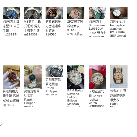
VS劳力士日
VS劳力士蚝
劳真钻包金
ZF爱彼皇家
VS劳力士
万国葡萄牙
Submariner
Iwc replica
志型41 高仿
式恒动 勞力
力士迪通拿
橡树女表
116610LV-
watches
67650
手錶
士復刻手錶
彩虹迪
IW371604
0002 勞力士
67651腕表
m126334-
m134303-
116595
萬國 高仿手
綠水鬼高仿
0002 Rolex
0001 Rolex
Audemars
RBOW 高仿
錶 腕表
Replica
Oyster
Piguet
手錶(绿水
手表腕錶
Perpetual
Replica
watch 腕表
鬼)Rolex
replica
Replica
watch 愛彼
Rolex watch
Green Dial
watch 腕表
高仿手錶
Rainbow
(Green
Submariner)
Replica
watch
定制高奢款
百达翡丽
Patek
PPM Rolex
包金加工 百
百達翡麗克
高端定制百
卡地亚蓝气
Philippe
Daytona
Nautilus
达翡丽鹦鹉
隆手錶 高端
达翡丽
球 Cartier
Hidden
replica
Patek
replica
螺女表
定制 百达翡
Edition
watch
Philippe
watch
Moissan
Patek
5711/111P-
丽 clone
replica
WJBB0033
Diamond
Philippe
Patek
001 百達翡
watches
Replica
卡地亞藍氣
replica
Philippe
5711/113P-
麗高仿手錶
Watch
watch
球高仿手錶
replica
001腕表百
7118/1R-
腕表
watches
腕表
010腕表
達翡麗復刻
5723/112R-
<
001腕表
手錶