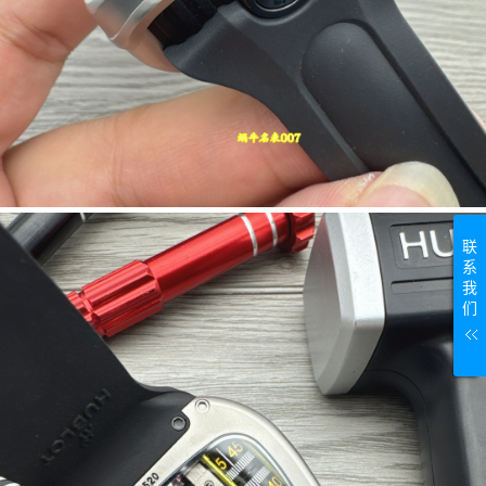
联
系
我
们