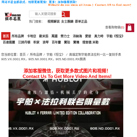
热门搜索：
视频解说
女士腕錶
原单正品
查看购物袋(
0
)
0
首页
所有品牌
卡地亞
歐米茄
萬國
勞力士
沛納海
愛彼
真力時
宇舶《恒宝》
百達翡麗
江詩丹頓
积家
浪琴
百年靈
寶珀
寶璣
理查德.米勒
您当前位置：
首页
⁄
所有品牌
⁄
宇舶《恒宝》
⁄ 高端定制宇舶表法拉利一比一复刻手表
905.VX.0001.RX，905.NX.0001.RX，905.ND.0001.RX腕表
添加客服微信，获取更多款式图片和视频！
Contact Us To Get More Video And Items!