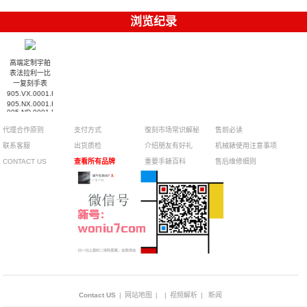
浏览纪录
高端定制宇舶
表法拉利一比
一复刻手表
905.VX.0001.RX，
905.NX.0001.RX，
905.ND.0001.RX
腕表
代理合作原则
支付方式
復刻市场常识解秘
售前必读
联系客服
出货质检
介绍朋友有好礼
机械錶使用注意事项
CONTACT US
查看所有品牌
重要手錶百科
售后维修细则
Contact US
|
网站地图
|
|
视频解析
|
新闻