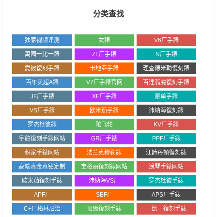
分类查找
独家视频评测
女錶
V6厂手錶
萬國一比一錶
ZF厂手錶
N厂手錶
愛彼復刻手錶
卡地亞手錶
理查德米勒復刻錶
百年灵超A錶
V7厂手錶官网
百達翡麗復刻手錶
JF厂手錶
XF厂手錶
原单手錶
VS厂手錶
欧米茄手錶
沛納海復刻錶
罗杰杜彼錶
陀飞轮
KV厂手錶
宇舶復刻手錶网站
GR厂手錶
PPF厂手錶
积家手錶网站
法兰克穆勒錶
江詩丹頓復刻錶
高端真金真钻定制
宝格丽復刻錶网站
浪琴手錶网站
欧米茄復刻手錶
沛納海VS厂
罗杰杜彼手錶
APF厂
SBF厂
APS厂手錶
C+厂格林尼治
顶级復刻手錶
一比一復刻手錶