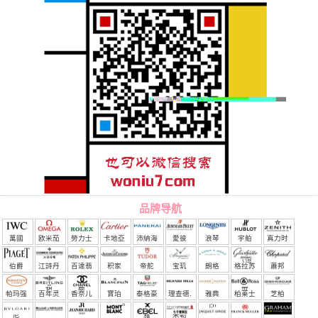
品牌导航
萬國
欧米茄
勞力士
卡地亞
沛納海
愛彼
浪琴
宇舶
真力时
（恒
伯爵
江詩丹
百達翡
积家
帝舵
宝玑
朗格
格拉苏
蕭邦
宝）
頓
麗
蒂
帕玛强
百年灵
香奈儿
寶珀
泰格豪
理查德.
雅典
柏莱士
芝柏
尼
雅
米勒