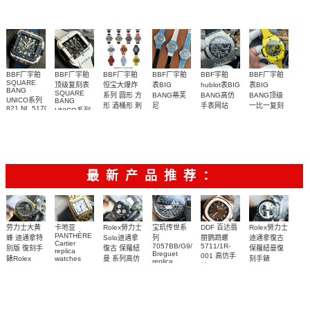
腕表
BBF厂宇舶
BBF厂宇舶
BBF厂宇舶
BBF厂宇舶
BBF宇舶
BBF厂宇舶
SQUARE
顶级复刻表
恒宝大爆炸
表BIG
hublot表BIG
表BIG
BANG
SQUARE
系列 圆形 方
BANG蒂芙
BANG高仿
BANG顶级
UNICO系列
BANG
形 酒桶形 刺
尼
手表网站
一比一复刻
821.NL.5170.RX
UNICO系列
441.EX.5120.RX
411.NX.1170.RX
青产品集合
手表网站
腕表
821.HX.0170.RX
腕表
腕表
441.CY.471Y.RX
腕表
腕表
最新产品推荐：
Rolex勞力士
劳力士大黄
卡地亚
宝玑传世系
DDF 百达翡
Rolex勞力士
PANTHÈRE
Solo迪通拿
蜂 迪通拿特
列
丽鹦鹉螺
迪通拿復古
Cartier
7057BB/G9/9W6
5711/1R-
復古 保羅紐
别版 復刻手
保羅紐曼復
replica
Breguet
001 高仿手
曼 系列高仿
錶Rolex
watches
刻手錶
replica
WJPN0016
錶 Patek
Bumblebee
Rolex Paul
復刻手錶
watches 寶
blaken
Philippe
Newman
卡地亞復刻
璣高仿手錶
Daytona
Nautilus
replica
手錶 腕表
Replica
replica
watch
腕表
Watch
watch