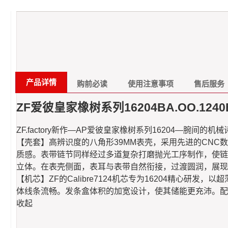
产品详情
购前必读
使用注意事项
售后服务
ZF爱彼皇家橡树系列16204BA.OO.1240
ZF.factory新作—AP爱彼皇家橡树系列16204—腕间
【壳套】高辨识度的八角形39MM表壳，采用先进的CN
质感。表带链节同样经过多道复杂打磨抛光工序制作，使链
立体。在表壳侧面，表耳与表带自然衔接，过渡圆润，展现
【机芯】ZF的Calibre7124机芯专为16204精心
体线条流畅。发条盒体积的加宽设计，使其储能更充沛。配
收起