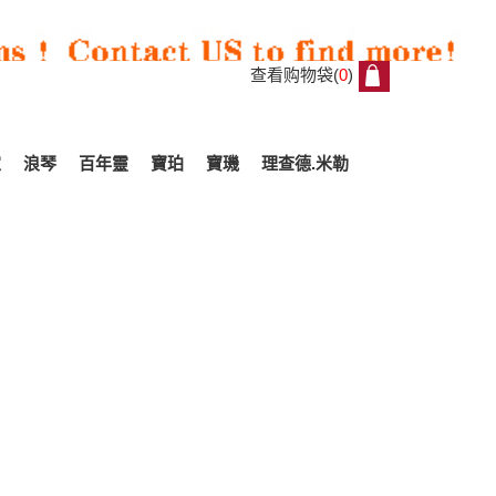
查看购物袋(
0
)
0
家
浪琴
百年靈
寶珀
寶璣
理查德.米勒