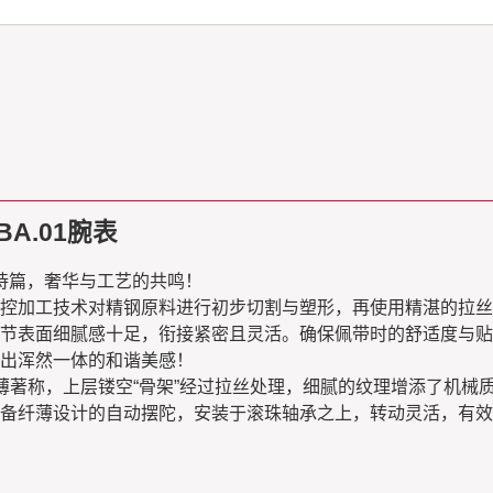
BA.01腕表
的机械诗篇，奢华与工艺的共鸣！
C数控加工技术对精钢原料进行初步切割与塑形，再使用精湛的拉
节表面细腻感十足，衔接紧密且灵活。确保佩带时的舒适度与贴
出浑然一体的和谐美感！
研发，以超薄著称，上层镂空“骨架”经过拉丝处理，细腻的纹理增添
备纤薄设计的自动摆陀，安装于滚珠轴承之上，转动灵活，有效