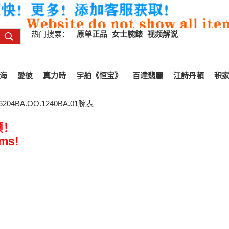
热门搜索：
原单正品
女士腕錶
视频解说
海
愛彼
真力時
宇舶《恒宝》
百達翡麗
江詩丹頓
积
4BA.OO.1240BA.01腕表
频！
ems!