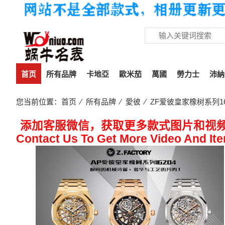
首页
所有品牌
卡地亞
歐米茄
萬國
勞力士
沛納
您当前位置：
首页
⁄
所有品牌
⁄
愛彼
⁄ ZF爱彼皇家橡树系列1620
添加客服微信，获取更多款式图片和视
Contact Us To Get More Video And It