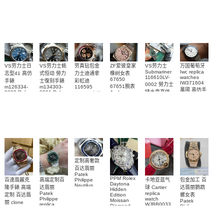
復刻手錶
watches 寶
blaken
Philippe
Newman
卡地亞復刻
璣高仿手錶
Daytona
Nautilus
replica
手錶 腕表
Replica
replica
watch
腕表
Watch
watch
VS劳力士日
VS劳力士蚝
劳真钻包金
ZF爱彼皇家
VS劳力士
万国葡萄牙
Submariner
Iwc replica
志型41 高仿
式恒动 勞力
力士迪通拿
橡树女表
116610LV-
watches
67650
手錶
士復刻手錶
彩虹迪
IW371604
0002 勞力士
67651腕表
m126334-
m134303-
116595
萬國 高仿手
綠水鬼高仿
0002 Rolex
0001 Rolex
Audemars
RBOW 高仿
錶 腕表
Replica
Oyster
Piguet
手錶(绿水
手表腕錶
Perpetual
Replica
watch 腕表
鬼)Rolex
replica
Replica
watch 愛彼
Rolex watch
Green Dial
watch 腕表
高仿手錶
Rainbow
(Green
Submariner)
Replica
watch
定制高奢款
百达翡丽
Patek
PPM Rolex
包金加工 百
百達翡麗克
高端定制百
卡地亚蓝气
Philippe
Daytona
Nautilus
达翡丽鹦鹉
隆手錶 高端
达翡丽
球 Cartier
Hidden
replica
Patek
replica
螺女表
定制 百达翡
Edition
watch
Philippe
watch
Moissan
Patek
5711/111P-
丽 clone
replica
WJBB0033
Diamond
Philippe
Patek
001 百達翡
watches
Replica
卡地亞藍氣
replica
Philippe
5711/113P-
麗高仿手錶
Watch
watch
球高仿手錶
replica
001腕表百
7118/1R-
腕表