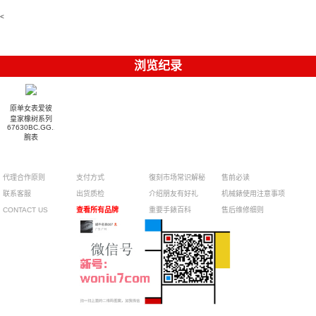
watches
腕表
010腕表
達翡麗復刻
5723/112R-
<
001腕表
手錶
浏览纪录
原单女表爱彼
皇家橡树系列
67630BC.GG.1312BC.01
腕表
代理合作原则
支付方式
復刻市场常识解秘
售前必读
联系客服
出货质检
介绍朋友有好礼
机械錶使用注意事项
CONTACT US
查看所有品牌
重要手錶百科
售后维修细则