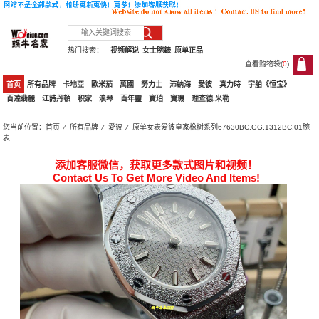
热门搜索：
视频解说
女士腕錶
原单正品
查看购物袋(
0
)
0
首页
所有品牌
卡地亞
歐米茄
萬國
勞力士
沛納海
愛彼
真力時
宇舶《恒宝》
百達翡麗
江詩丹頓
积家
浪琴
百年靈
寶珀
寶璣
理查德.米勒
您当前位置：
首页
⁄
所有品牌
⁄
愛彼
⁄ 原单女表爱彼皇家橡树系列67630BC.GG.1312BC.01腕
表
添加客服微信，获取更多款式图片和视频！
Contact Us To Get More Video And Items!