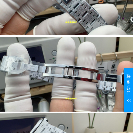
联
系
我
们