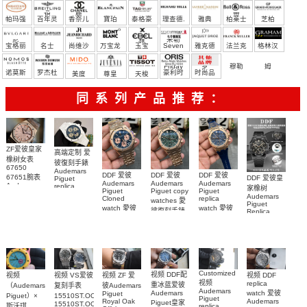
宝）
頓
麗
蒂
帕玛强
百年灵
香奈儿
寶珀
泰格豪
理查德.
雅典
柏莱士
芝柏
尼
雅
米勒
宝格丽
名士
尚维沙
万宝龙
玉宝
Seven
雅克德
法兰克
格林汉
Friday
罗
穆勒
姆
诺莫斯
罗杰杜
豪利时
时尚品
美度
尊皇
天梭
彼
牌/原单
同系列产品推荐：
ZF爱彼皇家
高端定制 爱
橡树女表
彼復刻手錶
67650
Audemars
DDF 爱彼
DDF 爱彼
DDF 爱彼
67651腕表
DDF 爱彼皇
Piguet
Audemars
Audemars
Audemars
Audemars
replica
家橡树
Piguet
Piguet copy
Piguet
Piguet
watches
Audemars
Cloned
replica
watches 愛
Replica
26579CB.OO.1225CB.01
Piguet
watch 愛彼
watch 愛彼
watch 愛彼
腕表
彼復刻手錶
Replica
高仿手錶
高仿手錶
watch
26240OR.OO.1320OR.08
99999
高仿手錶
99999
26240CE.OO.122
26239OR.OO.1220OR.01
26240OR.OO.D315CR.02
腕表
26240CE.OO.122
腕表
腕表
腕表
Customized
视频 DDF配
视频 VS爱彼
视频 DDF
视频
视频 ZF 爱
视频
replica
重冰蓝爱彼
复刻手表
（Audemars
彼Audemars
Audemars
watch 爱彼
Audemars
Piguet
15510ST.OO.1320ST.06，
Piguet）×
Piguet
Audemars
Royal Oak
Piguet皇家
15510ST.OO.1320ST.09
斯沃琪
replica