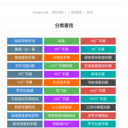
Contact US
|
网站地图
|
|
视频解析
|
新闻
分类查找
独家视频评测
女錶
V6厂手錶
萬國一比一錶
ZF厂手錶
N厂手錶
愛彼復刻手錶
卡地亞手錶
理查德米勒復刻錶
百年灵超A錶
V7厂手錶官网
百達翡麗復刻手錶
JF厂手錶
XF厂手錶
原单手錶
VS厂手錶
欧米茄手錶
沛納海復刻錶
罗杰杜彼錶
陀飞轮
KV厂手錶
宇舶復刻手錶网站
GR厂手錶
PPF厂手錶
积家手錶网站
法兰克穆勒錶
江詩丹頓復刻錶
高端真金真钻定制
宝格丽復刻錶网站
浪琴手錶网站
欧米茄復刻手錶
沛納海VS厂
罗杰杜彼手錶