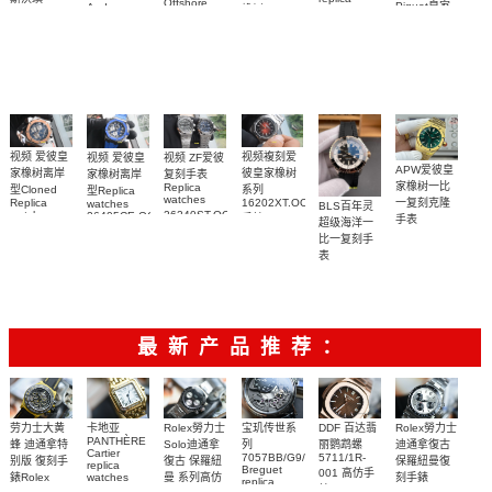
Offshore
Piguet皇家
Audemars
橡树Replica
watches 皇
（Swatch）
replica
Piguet
橡树系列
watch
watch
家橡树系列
replica
最新联名推
15510BC.OO.1320BC.02
15510ST.OO.1320
15710ST.OO.A002CA.01
watch
15416CE.OO.1225CE.01
出的 Royal
腕表
腕表
腕表
腕表
Pop
Bioceramic
系列怀表
视频複刻爱
视频 爱彼皇
视频 ZF爱彼
视频 爱彼皇
APW爱彼皇
彼皇家橡树
家橡树离岸
复刻手表
家橡树离岸
家橡树一比
Replica
系列
型Cloned
型Replica
watches
一复刻克隆
16202XT.OO.1240XT.01
Replica
watches
BLS百年灵
26240ST.OO.1320ST.08，
watch
26405CE.OO.A030CA.01
手錶
手表
超级海洋一
26471SR.OO.D101CR.01
26240ST.OO.1320ST.05
腕表
15553BA.OO.135
比一复刻手
腕表
腕表
腕表
表
U17375211B1S1
腕表
最新产品推荐：
Rolex勞力士
劳力士大黄
卡地亚
宝玑传世系
DDF 百达翡
Rolex勞力士
PANTHÈRE
Solo迪通拿
蜂 迪通拿特
列
丽鹦鹉螺
迪通拿復古
Cartier
7057BB/G9/9W6
5711/1R-
復古 保羅紐
别版 復刻手
保羅紐曼復
replica
Breguet
001 高仿手
曼 系列高仿
錶Rolex
watches
刻手錶
replica
WJPN0016
錶 Patek
Bumblebee
Rolex Paul