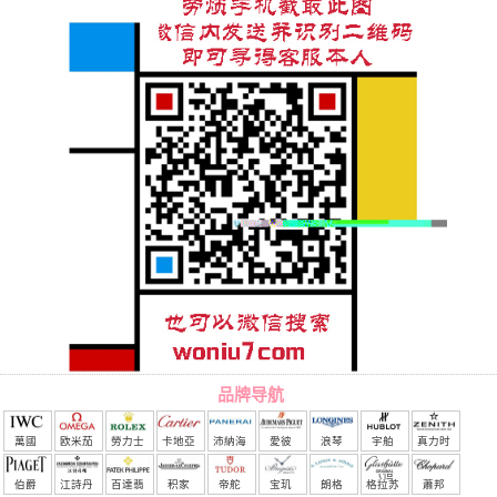
品牌导航
萬國
欧米茄
勞力士
卡地亞
沛納海
愛彼
浪琴
宇舶
真力时
（恒
伯爵
江詩丹
百達翡
积家
帝舵
宝玑
朗格
格拉苏
蕭邦