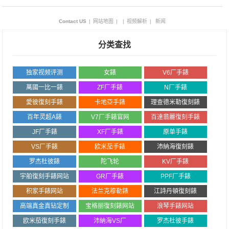
Contact US
|
网站地图
|
|
视频解析
|
新闻
分类查找
独家视频评测
女錶
V6厂手錶
萬國一比一錶
ZF厂手錶
N厂手錶
愛彼復刻手錶
卡地亞手錶
理查德米勒復刻錶
百年灵超A錶
V7厂手錶官网
百達翡麗復刻手錶
JF厂手錶
XF厂手錶
原单手錶
VS厂手錶
欧米茄手錶
沛納海復刻錶
罗杰杜彼錶
陀飞轮
KV厂手錶
宇舶復刻手錶网站
GR厂手錶
PPF厂手錶
积家手錶网站
法兰克穆勒錶
江詩丹頓復刻錶
高端真金真钻定制
宝格丽復刻錶网站
浪琴手錶网站
欧米茄復刻手錶
沛納海VS厂
罗杰杜彼手錶