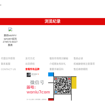
6104G-001
腕表
腕表
<
浏览纪录
萧邦HAPPY
SPORT系列
278573-6027
腕表
代理合作原则
支付方式
復刻市场常识解秘
售前必读
联系客服
出货质检
介绍朋友有好礼
机械錶使用注意事项
CONTACT US
查看所有品牌
重要手錶百科
售后维修细则