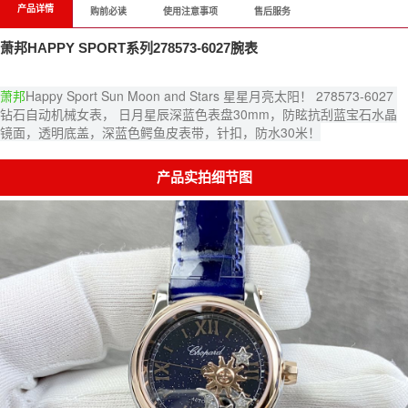
产品详情
购前必读
使用注意事项
售后服务
萧邦HAPPY SPORT系列278573-6027腕表
萧邦
Happy Sport Sun Moon and Stars 星星月亮太阳！ 278573-6027 
钻石自动机械女表， 日月星辰深蓝色表盘30mm，防眩抗刮蓝宝石水晶
镜面，透明底盖，深蓝色鳄鱼皮表带，针扣，防水30米！
产品实拍细节图