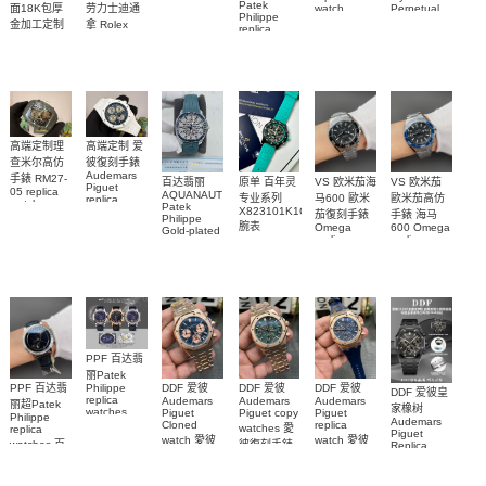
Patek
沛納海高仿
面18K包厚
劳力士迪通
watch
Perpetual
Philippe
M79000-
replica
手錶
金加工定制
拿 Rolex
replica
watch
0001 高仿手
PAM1698
Daytona
勞力士包金
watch百达翡
m134303-
replica
錶腕表
腕表
復刻手錶
0001高仿手
丽
watch
Rolex
custom gold
AQUANAUT
錶腕表
replica
and
5267/200A-
watch
diamonds
011復刻手錶
m126508-
腕表
0003腕表
高端定制理
高端定制 爱
查米尔高仿
彼復刻手錶
Audemars
手錶 RM27-
百达翡丽
原单 百年灵
VS 欧米茄海
VS 欧米茄
Piguet
05 replica
AQUANAUT
专业系列
马600 歐米
歐米茄高仿
replica
watch
Patek
watches
X823101K1C1S1
茄復刻手錶
手錶 海马
Richard
Philippe
26579CB.OO.1225CB.01
腕表
Mille RM 27-
Omega
600 Omega
Gold-plated
腕表
replica
replica
real
05腕表
watches
watches
diamonds
217.30.42.21.01.001
217.30.42.21.01.
Replica
watch
腕表
腕表
5268/461G-
001包金真
钻 腕表
PPF 百达翡
丽Patek
Philippe
PPF 百达翡
DDF 爱彼
DDF 爱彼
DDF 爱彼
DDF 爱彼皇
replica
Audemars
Audemars
Audemars
丽超Patek
家橡树
watches
Piguet
Piguet copy
Piguet
Philippe
Audemars
6102R-001
Cloned
replica
watches 愛
replica
Piguet
百達翡麗高
watch 愛彼
watch 愛彼
watches 百
彼復刻手錶
Replica
仿手錶 腕表
高仿手錶
高仿手錶
watch
26240OR.OO.1320OR.08
99999
達翡麗復刻
99999
26240CE.OO.122
26239OR.OO.1220OR.01
26240OR.OO.D315CR.02
腕表
手錶
26240CE.OO.122
腕表
腕表