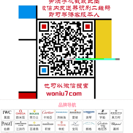
品牌导航
萬國
欧米茄
勞力士
卡地亞
沛納海
愛彼
浪琴
宇舶
真力时
（恒
伯爵
江詩丹
百達翡
积家
帝舵
宝玑
朗格
格拉苏
蕭邦