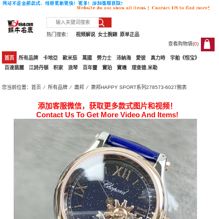
热门搜索：
视频解说
女士腕錶
原单正品
查看购物袋(
0
)
0
首页
所有品牌
卡地亞
歐米茄
萬國
勞力士
沛納海
愛彼
真力時
宇舶《恒宝》
百達翡麗
江詩丹頓
积家
浪琴
百年靈
寶珀
寶璣
理查德.米勒
您当前位置：
首页
⁄
所有品牌
⁄
蕭邦
⁄ 萧邦HAPPY SPORT系列278573-6027腕表
添加客服微信，获取更多款式图片和视频！
Contact Us To Get More Video And Items!