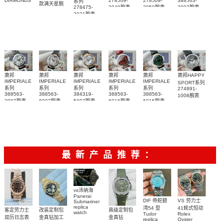
DIAMONDS
278509-
278509-
388563-
系列
款满天星腕
3049腕表
3050腕表
3007腕表
278475-
表
3021腕表
萧邦
萧邦
萧邦
萧邦
萧邦
萧邦HAPPY
IMPERIALE
IMPERIALE
IMPERIALE
IMPERIALE
IMPERIALE
SPORT系列
系列
系列
系列
系列
系列
274891-
388563-
388563-
384319-
388563-
388563-
1008腕表
3007腕表
6007腕表
5007腕表
6016腕表
6015腕表
最新产品推荐：
vs沛纳海
Panerai
DIF 帝舵碧
VS 劳力士
Submariner
replica
湾54 型
41蚝式恒动
客定劳力士
改装定制包
高级定制包
watch
Tudor
Rolex
双历日志表
金真钻加工
金真钻
PAM01698
replica
Oyster