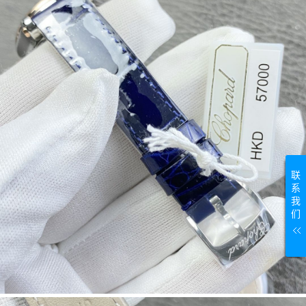
联
系
我
们