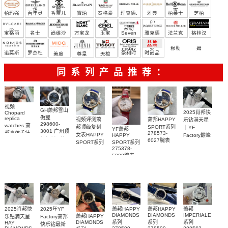
宝）
頓
麗
蒂
帕玛强
百年灵
香奈儿
寶珀
泰格豪
理查德.
雅典
柏莱士
芝柏
尼
雅
米勒
宝格丽
名士
尚维沙
万宝龙
玉宝
Seven
雅克德
法兰克
格林汉
Friday
罗
穆勒
姆
诺莫斯
罗杰杜
豪利时
时尚品
美度
尊皇
天梭
彼
牌/原单
同系列产品推荐：
视频
GH萧邦雪山
2025肖邦快
Chopard
傲翼
replica
视频评测萧
萧邦HAPPY
乐钻满天星
298600-
watches 萧
邦顶级复刻
SPORT系列
｜YF
YF萧邦
3001 广州顶
邦高仿手錶
278573-
女表HAPPY
Factory巅峰
HAPPY
级复刻一比
6027腕表
快乐钻贝壳
SPORT系列
SPORT系列
之作，腕间
一腕表
面 36毫米女
275378-
278573-
灵动财运
5003腕表
6027腕表
表
2025肖邦快
2025年YF
萧邦HAPPY
萧邦HAPPY
萧邦
DIAMONDS
DIAMONDS
IMPERIALE
萧邦HAPPY
乐钻满天星
Factory萧邦
系列
系列
系列
DIAMONDS
HAY
快乐钻最新