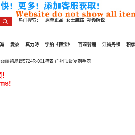
热门搜索：
原单正品
女士腕錶
视频解说
海
愛彼
真力時
宇舶《恒宝》
百達翡麗
江詩丹頓
积
翡丽鹦鹉螺5724R-001腕表 广州顶级复刻手表
频！
ems!