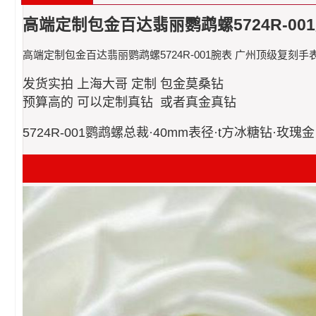
高端定制包金百达翡丽鹦鹉螺5724R-00
高端定制包金百达翡丽鹦鹉螺5724R-001腕表 广州顶级复刻手
发货实拍 上海大哥 定制 包金莫桑钻
预算高的 可以定制真钻 或者真金真钻
5724R-001鹦鹉螺总裁·40mm表径·t方冰糖钻·玫瑰