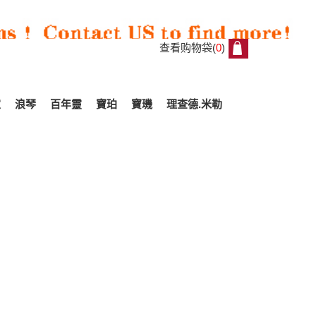
查看购物袋(
0
)
0
家
浪琴
百年靈
寶珀
寶璣
理查德.米勒