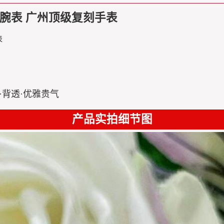
1腕表 广州顶级复刻手表
表
金·背透·优雅贵气
产品实拍细节图