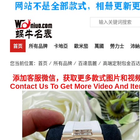
首页
所有品牌
卡地亞
歐米茄
萬國
勞力士
沛納
您当前位置：
首页
⁄
所有品牌
⁄
百達翡麗
⁄ 高端定制包金百达
添加客服微信，获取更多款式图片和视
Contact Us To Get More Video And It