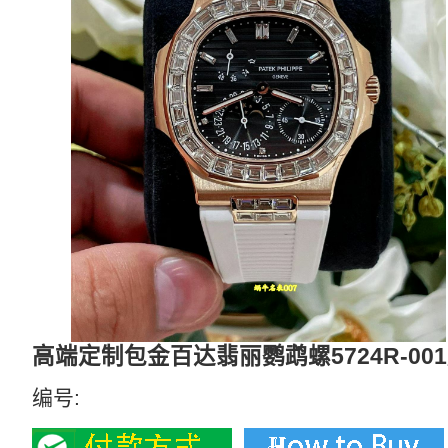
高端定制包金百达翡丽鹦鹉螺5724R-00
编号: