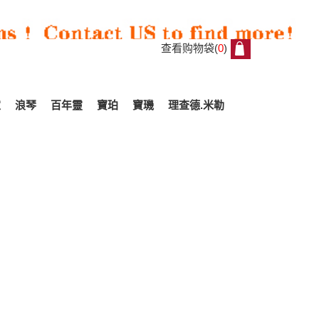
查看购物袋(
0
)
0
家
浪琴
百年靈
寶珀
寶璣
理查德.米勒