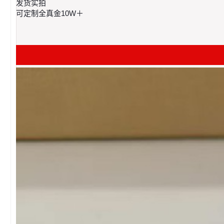
发货实拍 ​
可定制全真金10W＋