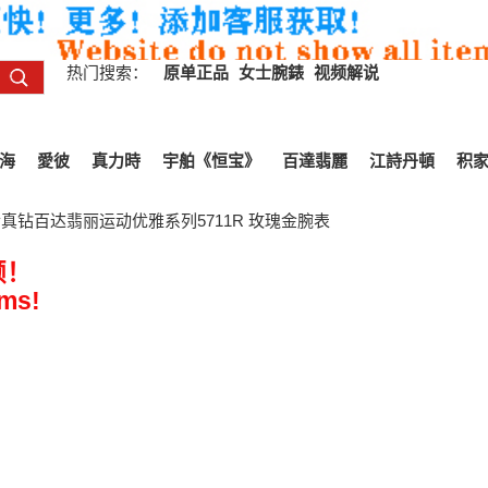
热门搜索：
原单正品
女士腕錶
视频解说
海
愛彼
真力時
宇舶《恒宝》
百達翡麗
江詩丹頓
积
真钻百达翡丽运动优雅系列5711R 玫瑰金腕表
频！
ems!