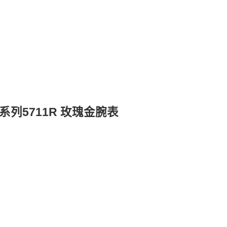
列5711R 玫瑰金腕表