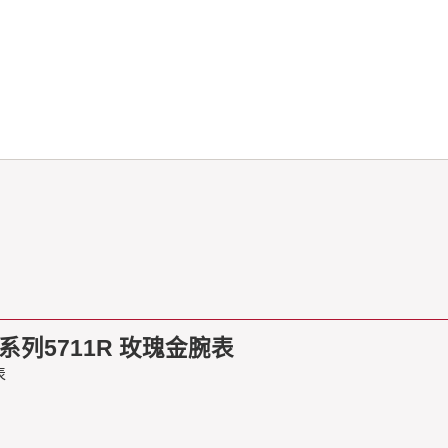
列5711R 玫瑰金腕表
表