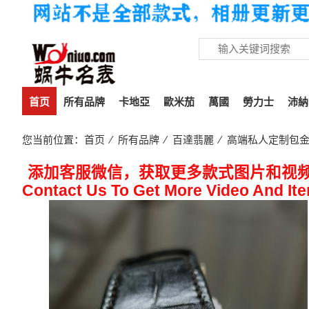
首页
所有品牌
卡地亞
歐米茄
萬國
勞力士
沛納
您当前位置：
首页
⁄
所有品牌
⁄
百達翡麗
⁄ 高端私人定制包金
添加客服微信，获取更多款式图片和视
Contact Us To Get More Video And It