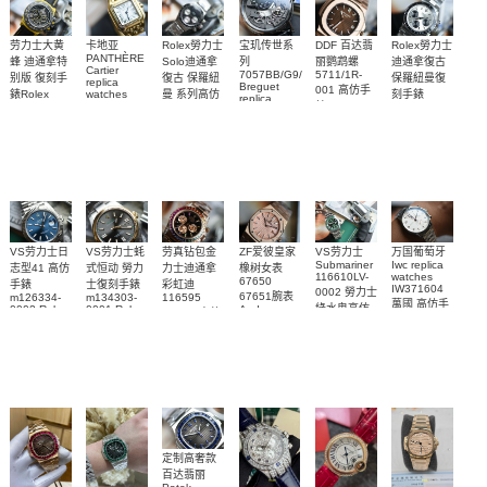
Rolex勞力士
劳力士大黄
卡地亚
宝玑传世系
DDF 百达翡
Rolex勞力士
PANTHÈRE
Solo迪通拿
蜂 迪通拿特
列
丽鹦鹉螺
迪通拿復古
Cartier
7057BB/G9/9W6
5711/1R-
復古 保羅紐
别版 復刻手
保羅紐曼復
replica
Breguet
001 高仿手
曼 系列高仿
錶Rolex
watches
刻手錶
replica
WJPN0016
錶 Patek
Bumblebee
Rolex Paul
復刻手錶
watches 寶
blaken
Philippe
Newman
卡地亞復刻
璣高仿手錶
Daytona
Nautilus
replica
手錶 腕表
Replica
replica
watch
腕表
Watch
watch
VS劳力士日
VS劳力士蚝
劳真钻包金
ZF爱彼皇家
VS劳力士
万国葡萄牙
Submariner
Iwc replica
志型41 高仿
式恒动 勞力
力士迪通拿
橡树女表
116610LV-
watches
67650
手錶
士復刻手錶
彩虹迪
IW371604
0002 勞力士
67651腕表
m126334-
m134303-
116595
萬國 高仿手
綠水鬼高仿
0002 Rolex
0001 Rolex
Audemars
RBOW 高仿
錶 腕表
Replica
Oyster
Piguet
手錶(绿水
手表腕錶
Perpetual
Replica
watch 腕表
鬼)Rolex
replica
Replica
watch 愛彼
Rolex watch
Green Dial
watch 腕表
高仿手錶
Rainbow
(Green
Submariner)
Replica
watch
定制高奢款
百达翡丽