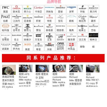
品牌导航
萬國
欧米茄
勞力士
卡地亞
沛納海
愛彼
浪琴
宇舶
真力时
（恒
伯爵
江詩丹
百達翡
积家
帝舵
宝玑
朗格
格拉苏
蕭邦
宝）
頓
麗
蒂
帕玛强
百年灵
香奈儿
寶珀
泰格豪
理查德.
雅典
柏莱士
芝柏
尼
雅
米勒
宝格丽
名士
尚维沙
万宝龙
玉宝
Seven
雅克德
法兰克
格林汉
Friday
罗
穆勒
姆
诺莫斯
罗杰杜
豪利时
时尚品
美度
尊皇
天梭
彼
牌/原单
同系列产品推荐：
视频 理查米
视频
视频 APS
视频
视频
高端定制理
Richard
Richard
customization
Richard
尔 定制
Mille replica
Richard
Mille RM 67-
Mille 理查德
查米尔高仿
vaucher机芯
Mille replica
watch 理查
01 copy 手
米勒復刻手
手錶 RM27-
RM 35-02
watch 理查
米尔高仿手
表理查米尔
Richard
05 replica
錶 Replica
米尔复刻手
Mille replica
watch
RM 67-01Ti
錶RM 35-02
watch RM
Richard
Replica
watch复刻手
表RM 88腕
67-01Ti腕表
腕表
Mille RM 27-
watch 腕表
表
表
05腕表