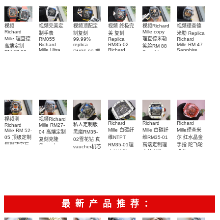
视频完美定
视频
视频理查德
视频Richard
视频顶配定
视频 终极完
Richard
Mille copy
制手表
米勒 Replica
制复刻
美 复刻
Mille 理查德
理查德米勒
RM055
Richard
99.99%
Replica
Richard
Mille RM 47
replica
RM35-02
高端定制
笑脸RM 88
Mille Ultra
Sapphire
Richard
RM35-02 理
RM 67-02
Sapphire
MOD RM
case watch
Mille 理查德
case RM88
德国 意大利
查米尔RM
055 Cloned
腕表
腕表
米勒 RM 35-
35-02
watch
手表Replica
Cloned
02腕表
watch
watch 腕表
视频Richard
视频测
Richard
Richard
Richard
私人定制版
Mille RM27-
Richard
Mille 白碳纤
Mille 白碳纤
Mille理查米
Mille RM 52-
04 高端定制
黑魔RM35-
05 顶级定制
维NTPT
维RM35-01
尔 红水晶金
复刻克隆
02雪花钻 真
复刻蓝宝石
RM35-01理
高端定制理
手指 陀飞轮
Cloned
vaucher机芯
Sapphire
太空人RM
查德米勒
查德米勒
机芯 RM 66
Richard
RM 27-04腕
52-05手表
Mille 改装手
vaucher机芯
vaucher机芯
腕表顶级复
表
表
手表 一比一
RM 35-01手
刻
复刻
表
最新产品推荐：