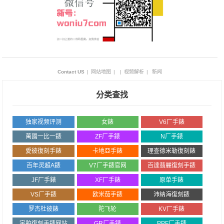
Contact US
|
网站地图
|
|
视频解析
|
新闻
分类查找
独家视频评测
女錶
V6厂手錶
萬國一比一錶
ZF厂手錶
N厂手錶
愛彼復刻手錶
卡地亞手錶
理查德米勒復刻錶
百年灵超A錶
V7厂手錶官网
百達翡麗復刻手錶
JF厂手錶
XF厂手錶
原单手錶
VS厂手錶
欧米茄手錶
沛納海復刻錶
罗杰杜彼錶
陀飞轮
KV厂手錶
宇舶復刻手錶网站
GR厂手錶
PPF厂手錶