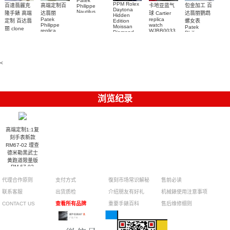
Patek
PPM Rolex
包金加工 百
百達翡麗克
高端定制百
卡地亚蓝气
Philippe
Daytona
Nautilus
达翡丽鹦鹉
隆手錶 高端
达翡丽
球 Cartier
Hidden
replica
Patek
replica
螺女表
定制 百达翡
Edition
watch
Philippe
watch
Moissan
Patek
5711/111P-
丽 clone
replica
WJBB0033
Diamond
Philippe
Patek
001 百達翡
watches
Replica
卡地亞藍氣
replica
Philippe
5711/113P-
麗高仿手錶
Watch
watch
球高仿手錶
replica
001腕表百
7118/1R-
腕表
watches
腕表
010腕表
達翡麗復刻
5723/112R-
<
001腕表
手錶
浏览纪录
高端定制1:1复
刻手表新款
RM67-02 理查
德米勒黑武士
黄跑道限量版
RM 67-02
代理合作原则
支付方式
復刻市场常识解秘
售前必读
联系客服
出货质检
介绍朋友有好礼
机械錶使用注意事项
CONTACT US
查看所有品牌
重要手錶百科
售后维修细则