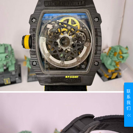
联
系
我
们