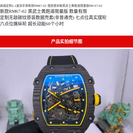
高端定制1:1复刻手表新款RM67-02 理查德米勒黑武士黄跑道限量版RM 67-02
新款RM67-02 黑武士黄跑道限量版 数量有限 
定制无敌碳纹原装数据壳套(非普通壳) 七点位真实摆轮 
六点位擒纵轮 超长动能60个小时
产品实拍细节图