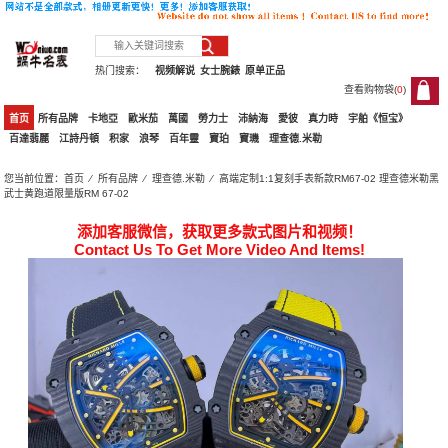
热门搜索：
视频解说
女士腕錶
原单正品
查看购物袋(
0
)
0
首页
所有品牌
卡地亞
歐米茄
萬國
勞力士
沛納海
愛彼
真力時
宇舶《恒宝》
百達翡麗
江詩丹頓
积家
浪琴
百年靈
寶珀
寶璣
理查德.米勒
您当前位置：
首页
⁄
所有品牌
⁄
理查德.米勒
⁄ 高端定制1:1复刻手表新款RM67-02 理查德米勒黑
武士黄跑道限量版RM 67-02
添加客服微信，获取更多款式图片和视频！
Contact Us To Get More Video And Items!